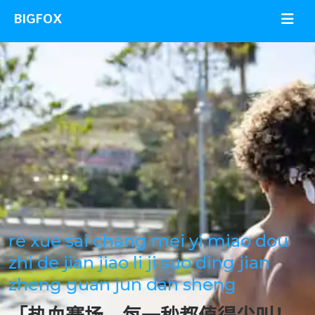
quan qiu sai shi tong bu zhi bo
chao qing hua zhi shi shi jie shuo
rang ni shen lin qi jing yi jian kai qi
ji qing wu xian
「全球赛事同步直播，超清画质 +