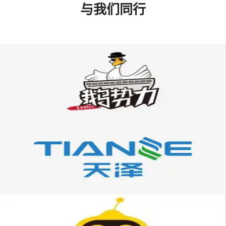
与我们同行