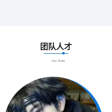
团队人才
Our Team