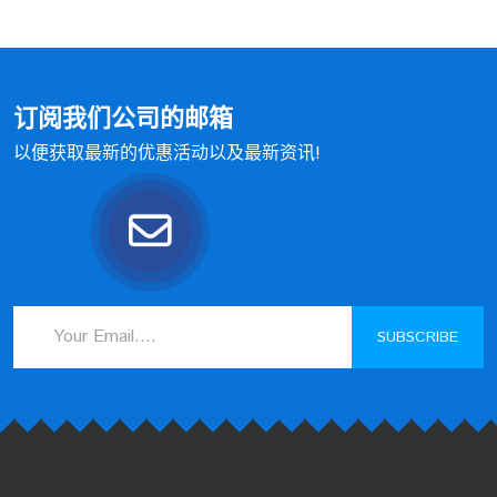
订阅我们公司的邮箱
以便获取最新的优惠活动以及最新资讯!
SUBSCRIBE