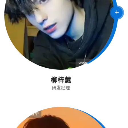
柳梓蕙
研发经理