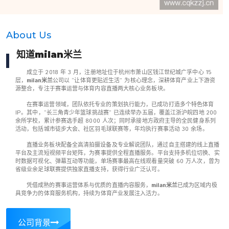
About Us
知道
milan米兰
成立于 2018 年 3 月，注册地址位于杭州市萧山区钱江世纪城广孚中心 15
层，
milan米兰
公司以 “让体育更贴近生活” 为核心理念，深耕体育产业上下游资
源整合，专注于赛事运营与体育内容直播两大核心业务板块。
在赛事运营领域，团队依托专业的策划执行能力，已成功打造多个特色体育
IP。其中，“长三角青少年篮球挑战赛” 已连续举办五届，覆盖江浙沪皖四地 200
余所学校，累计参赛选手超 8000 人次；同时承接地方政府主导的全民健身系列
活动，包括城市徒步大会、社区羽毛球联赛等，年均执行赛事活动 30 余场。
直播业务板块配备全高清拍摄设备及专业解说团队，通过自主搭建的线上直播
平台及主流短视频平台矩阵，为赛事提供全程直播服务。平台支持多机位切换、实
时数据可视化、弹幕互动等功能，单场赛事最高在线观看量突破 60 万人次，曾为
省级业余足球联赛提供独家直播支持，获得行业广泛认可。
凭借成熟的赛事运营体系与优质的直播内容服务，
milan米兰
已成为区域内极
具竞争力的体育服务机构，持续为体育产业发展注入活力。
公司背景