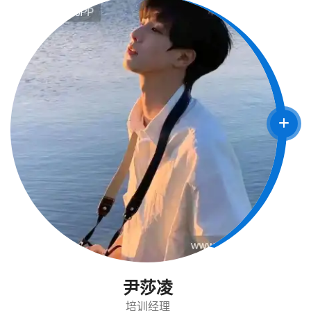
尹莎凌
培训经理