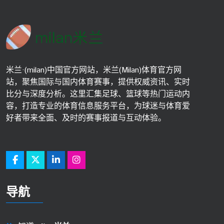
米兰·(milan)中国官方网站，米兰(Milan)体育官方网
站，聚焦国际与国内体育赛事，提供权威资讯、实时
比分与深度分析。这里汇集足球、篮球等热门运动内
容，打造专业的体育信息服务平台，为球迷与体育爱
好者带来全面、及时的赛事报道与互动体验。
导航