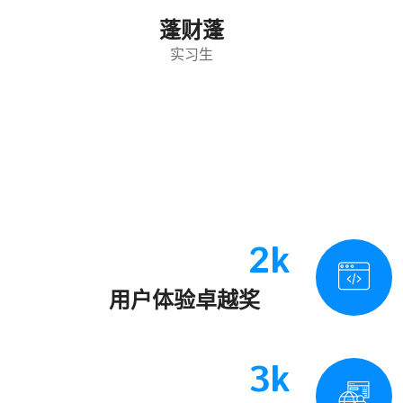
蓬财蓬
实习生
2k
用户体验卓越奖
3k