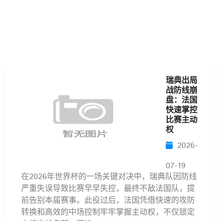
瑞典出局
战防线崩
盘：法国
快速掌控
比赛主动
权
2026-
07-19
在2026年世界杯的一场关键对决中，瑞典队因防线
严重失误导致比赛早早失控，最终不敌法国队，提
前告别本届赛事。此役过后，法国凭借快速的攻防
转换和高效的中场控制牢牢掌握主动权，不仅锁定