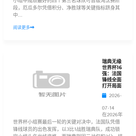
小组中成绩最好的四个第三名球队可晋级淘汰赛阶
段，厄瓜多尔凭借积分、净胜球等关键指标跻身其
中...
阅读更多
瑞典无缘
世界杯16
强：法国
锋线全面
打开局面
2026-
07-14
在2026年
世界杯小组赛最后一轮的关键对决中，法国队凭借
锋线球员的出色发挥，以3比1战胜瑞典队，成功锁