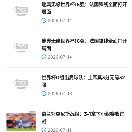
瑞典无缘世界杯16强：法国锋线全面打开
局面
2026-07-14
瑞典无缘世界杯16强：法国锋线全面打开
局面
2026-07-14
世界杯D组出局球队：土耳其3分无缘32
强
2026-07-13
荷兰对突尼斯战报：3-1拿下小组赛收官
战
2026-07-11