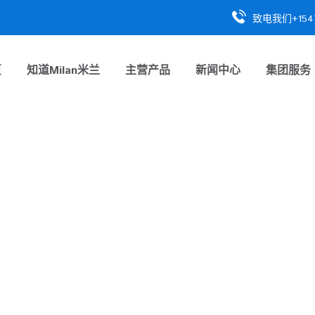
致电我们+1547
页
知道
Milan米兰
主营产品
新闻中心
集团服务
主营产品