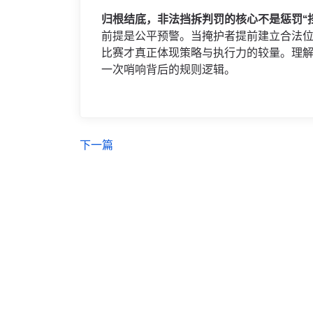
归根结底，非法挡拆判罚的核心不是惩罚“挡
前提是公平预警。当掩护者提前建立合法
比赛才真正体现策略与执行力的较量。理解
一次哨响背后的规则逻辑。
下一篇