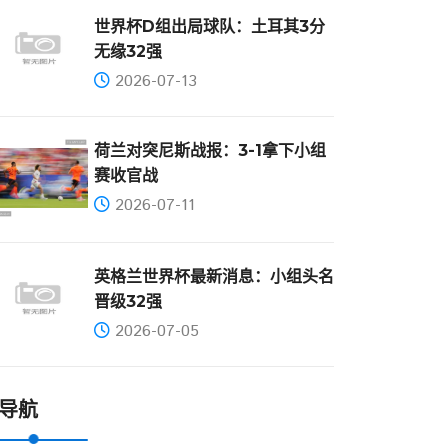
世界杯D组出局球队：土耳其3分
无缘32强
2026-07-13
荷兰对突尼斯战报：3-1拿下小组
赛收官战
2026-07-11
英格兰世界杯最新消息：小组头名
晋级32强
2026-07-05
导航