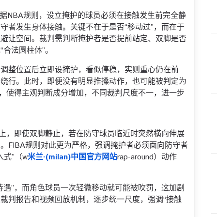
据NBA规则，设立掩护的球员必须在接触发生前完全静
守者发生身体接触。关键不在于是否“移动过”，而在于
理避让空间。裁判需判断掩护者是否提前站定、双脚是否
“合法圆柱体”。
步调整位置后立即设掩护，看似停稳，实则重心仍在前
法绕行。此时，即便没有明显推搡动作，也可能被判定为
快，使得主观判断成分增加，不同裁判尺度不一，进一步
际上，即使双脚静止，若在防守球员临近时突然横向伸展
。FIBA规则对此更为严格，强调掩护者必须面向防守者
式”（w
米兰·(milan)中国官方网站
rap-around）动作
待遇”，而角色球员一次轻微移动就可能被吹罚，这加剧
裁判报告和视频回放机制，逐步统一尺度，强调“接触