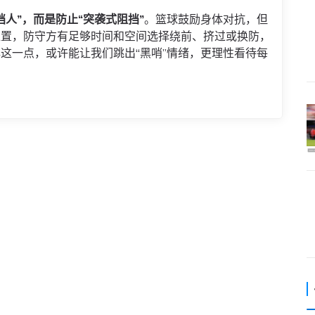
人”，而是防止“突袭式阻挡”
。篮球鼓励身体对抗，但
位置，防守方有足够时间和空间选择绕前、挤过或换防，
这一点，或许能让我们跳出“黑哨”情绪，更理性看待每