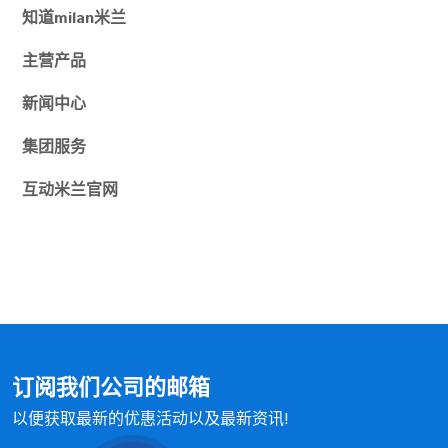
知道
milan米兰
主营产品
新闻中心
集团服务
互动
米兰官网
订阅我们公司的邮箱
以便获取最新的优惠活动以及最新资讯!