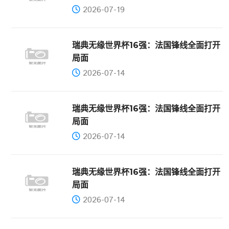
2026-07-19
瑞典无缘世界杯16强：法国锋线全面打开
局面
2026-07-14
瑞典无缘世界杯16强：法国锋线全面打开
局面
2026-07-14
瑞典无缘世界杯16强：法国锋线全面打开
局面
2026-07-14