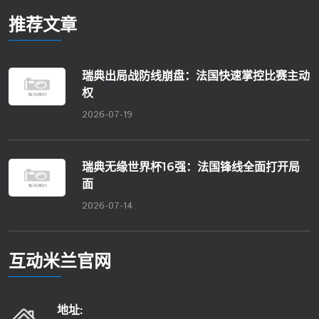
推荐文章
瑞典出局战防线崩盘：法国快速掌控比赛主动
权
2026-07-19
瑞典无缘世界杯16强：法国锋线全面打开局
面
2026-07-14
互动
米兰官网
地址: