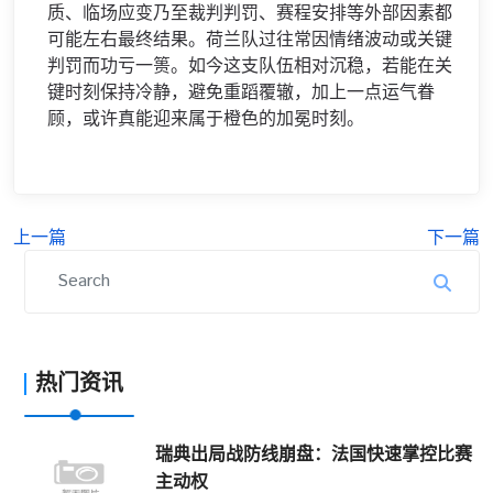
质、临场应变乃至裁判判罚、赛程安排等外部因素都
可能左右最终结果。荷兰队过往常因情绪波动或关键
判罚而功亏一篑。如今这支队伍相对沉稳，若能在关
键时刻保持冷静，避免重蹈覆辙，加上一点运气眷
顾，或许真能迎来属于橙色的加冕时刻。
上一篇
下一篇
热门资讯
瑞典出局战防线崩盘：法国快速掌控比赛
主动权