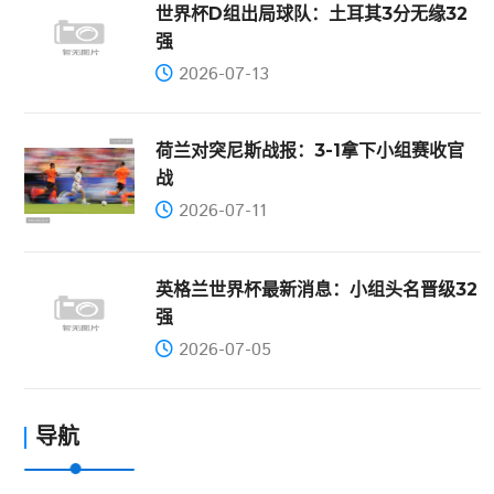
世界杯D组出局球队：土耳其3分无缘32
强
2026-07-13
荷兰对突尼斯战报：3-1拿下小组赛收官
战
2026-07-11
英格兰世界杯最新消息：小组头名晋级32
强
2026-07-05
导航