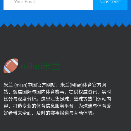
SUBSCRIBE
米兰·(milan)中国官方网站，米兰(Milan)体育官方网
站，聚焦国际与国内体育赛事，提供权威资讯、实时
比分与深度分析。这里汇集足球、篮球等热门运动内
容，打造专业的体育信息服务平台，为球迷与体育爱
好者带来全面、及时的赛事报道与互动体验。