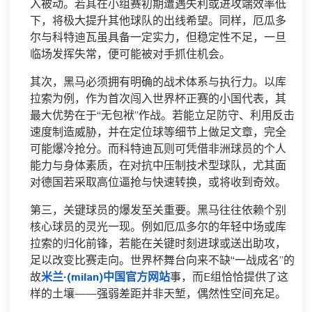
入被动。若其在小组赛初期遭遇失利或进攻端效率低
下，将极大提升其他球队的出线希望。同样，厄瓜多
尔与科特迪瓦虽具备一定实力，但稳定性不足，一旦
临场发挥失常，便可能被对手抓住机会。
其次，黑马必须拥有明确的战术体系与执行力。以库
拉索为例，作为首次闯入世界杯正赛的小国代表，其
最大优势在于“无包袱”作战。若能立足防守、利用反击
速度制造威胁，并在定位球等细节上做足文章，完全
可能爆冷抢分。而科特迪瓦则可凭借非洲球员的个人
能力与身体素质，在对抗中压制技术型球队，尤其面
对德国若采取高位逼抢与快速转换，或将收到奇效。
第三，关键球员的爆发至关重要。黑马往往依赖个别
核心球员的灵光一现。例如厄瓜多尔的年轻中场或库
拉索的归化前锋，若能在关键时刻进球或送出助攻，
足以改变比赛走向。世界杯舞台向来不缺“一战成名”的
故
米兰·(milan)中国官方网站
事，而E组恰恰提供了这
样的土壤——强弱差距并非天堑，偶然性空间充足。