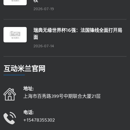
权
2026-07-19
瑞典无缘世界杯16强：法国锋线全面打开局
面
2026-07-14
互动
米兰官网
地址:
上海市百秀路399号中期联合大厦21层
电话:
+15478355302