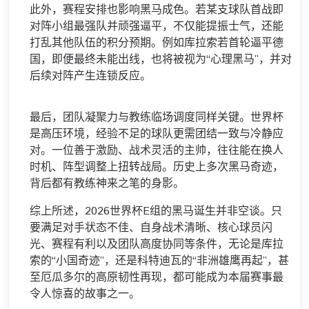
此外，赛程安排也影响黑马成色。若某支球队首战即
对阵小组最强队并顽强逼平，不仅能提振士气，还能
打乱其他队伍的积分预期。例如库拉索若首轮逼平德
国，即便最终未能出线，也将被视为“心理黑马”，并对
后续对阵产生连锁反应。
最后，团队凝聚力与教练临场调度同样关键。世界杯
是高压环境，经验不足的球队更需团结一致与冷静应
对。一位善于激励、战术灵活的主帅，往往能在换人
时机、阵型调整上扭转战局。历史上多次黑马奇迹，
背后都有教练神来之笔的身影。
综上所述，2026世界杯E组的黑马诞生并非空谈。只
要满足对手状态不佳、自身战术清晰、核心球员闪
光、赛程有利以及团队高度协同等条件，无论是库拉
索的“小国奇迹”，还是科特迪瓦的“非洲雄鹰再起”，甚
至厄瓜多尔的高原韧性再现，都可能成为本届赛事最
令人惊喜的故事之一。