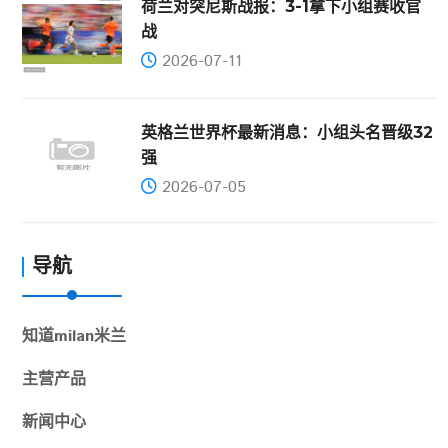
荷兰对突尼斯战报：3-1拿下小组赛收官
战
2026-07-11
英格兰世界杯最新消息：小组头名晋级32
强
2026-07-05
导航
知道
milan米兰
主营产品
新闻中心