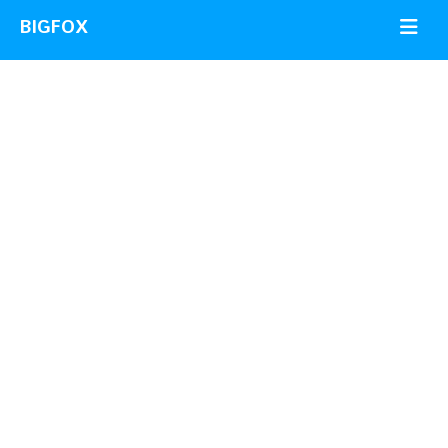
主营产品
首页
主营产品