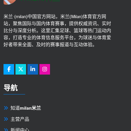
米兰·(milan)中国官方网站，米兰(Milan)体育官方网
站，聚焦国际与国内体育赛事，提供权威资讯、实时
比分与深度分析。这里汇集足球、篮球等热门运动内
容，打造专业的体育信息服务平台，为球迷与体育爱
好者带来全面、及时的赛事报道与互动体验。
导航
知道
milan米兰
主营产品
新闻中心