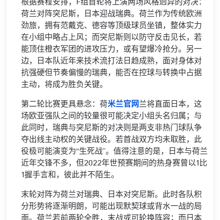
根据赛程安排，F组首轮将上演两场风格迥异的对决：
荷兰对阵突尼斯，日本迎战瑞典。荷兰作为传统欧洲
劲旅，拥有范戴克、德容等顶级球员坐镇，整体实力
在小组中略占上风；而突尼斯则以防守反击见长，若
能顶住橙衣军团的进攻压力，或有望爆冷抢分。另一
边，日本队近年来技术流打法日趋成熟，面对身体对
抗强硬但节奏偏慢的瑞典，能否在控球与转换中占据
主动，将成为胜负关键。
第二轮比赛更具悬念：荷
米兰官网
兰将直面日本，这
场欧亚强队之间的较量很可能决定小组头名归属；与
此同时，瑞典与突尼斯的对决则是两支非热门球队争
夺出线主动权的关键战役。若首战双方均未取胜，此
役极可能演变为“生死战”。值得注意的是，日本与荷兰
近年交锋不多，但2022年世预赛期间的热身赛曾以1比
1握手言和，彼此并不陌生。
末轮对阵为荷兰对瑞典、日本对突尼斯。此时各队积
分形势将逐渐明朗，可能出现默契球或背水一战的局
面。荷兰若前两轮全胜，末战或可轮换阵容；而日本