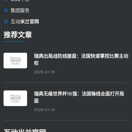
集团服务
互动
米兰官网
推荐文章
瑞典出局战防线崩盘：法国快速掌控比赛主动
权
2026-07-19
瑞典无缘世界杯16强：法国锋线全面打开局
面
2026-07-14