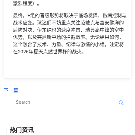
激烈程度）。
最终，F组的晋级形势将取决于临场发挥、伤病控制与
战术应变。球迷们不妨重点关注范戴克与富安健洋的
后防对决、伊东纯也的速度冲击、瑞典高中锋的空中
优势，以及突尼斯中场的拦截效率。无论结果如何，
这个融合了技术、力量、纪律与激情的小组，注定将
在2026年夏天点燃世界杯的战火。
下一篇
热门资讯