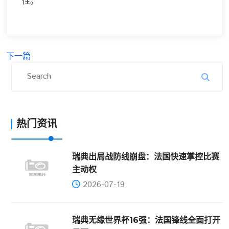
性。
下一篇
热门资讯
瑞典出局战防线崩盘：法国快速掌控比赛
主动权
2026-07-19
瑞典无缘世界杯16强：法国锋线全面打开