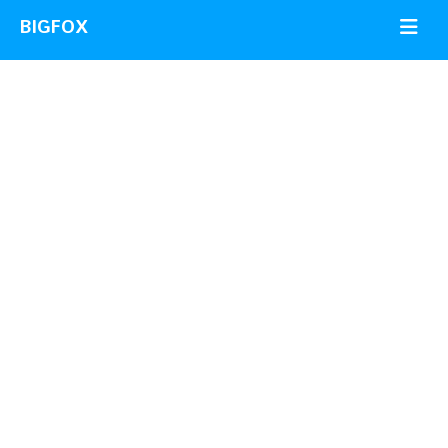
主营产品
首页
主营产品