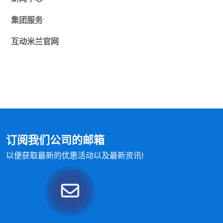
集团服务
互动
米兰官网
订阅我们公司的邮箱
以便获取最新的优惠活动以及最新资讯!