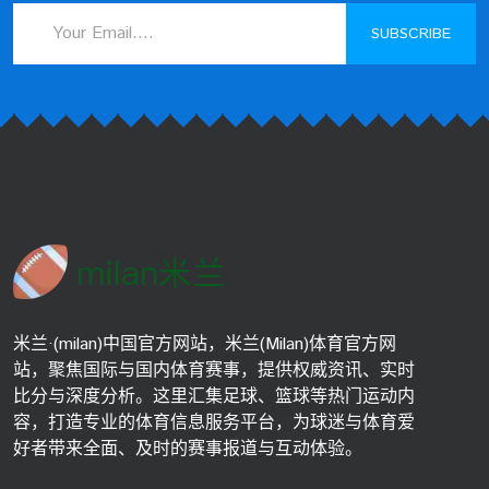
SUBSCRIBE
米兰·(milan)中国官方网站，米兰(Milan)体育官方网
站，聚焦国际与国内体育赛事，提供权威资讯、实时
比分与深度分析。这里汇集足球、篮球等热门运动内
容，打造专业的体育信息服务平台，为球迷与体育爱
好者带来全面、及时的赛事报道与互动体验。