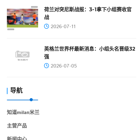
荷兰对突尼斯战报：3-1拿下小组赛收官
战
2026-07-11
英格兰世界杯最新消息：小组头名晋级32
强
2026-07-05
导航
知道
milan米兰
主营产品
新闻中心