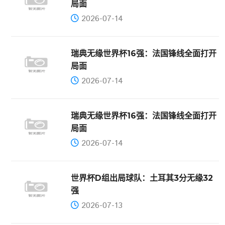
局面
2026-07-14
瑞典无缘世界杯16强：法国锋线全面打开
局面
2026-07-14
瑞典无缘世界杯16强：法国锋线全面打开
局面
2026-07-14
世界杯D组出局球队：土耳其3分无缘32
强
2026-07-13