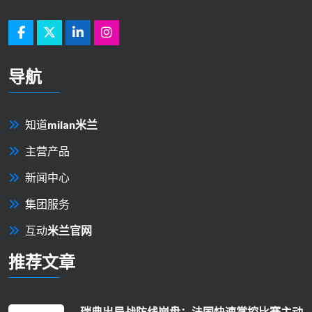
导航
知道
milan米兰
主营产品
新闻中心
集团服务
互动
米兰官网
推荐文章