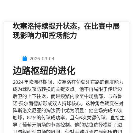
坎塞洛持续提升状态，在比赛中展
现影响力和控场能力
2026-03-04
边路枢纽的进化
2024年欧洲杯期间，坎塞洛在葡萄牙右路的调度能力
成为球队攻防转换的关键支点。他不再局限于传统边
后卫的上下往返，而是频繁内收至中场肋部，与布鲁
诺·费尔南德斯形成双人持球核心。这种角色转变在对
阵斯洛文尼亚的淘汰赛中尤为明显：他全场完成92次
触球，87%的传球成功率，且有6次关键传球，直接主
导了葡萄牙前场的节奏控制。他的站位选择模糊了边
卫与组织型中场的界限，使对手难以通过局部压迫切