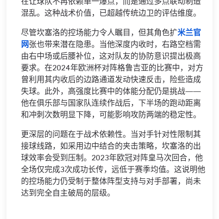
在让球队不再依赖单一爆点，而是通过多点联动制造
混乱。这种战术价值，已超越传统边卫的评估维度。
尽管坎塞洛的控场能力令人瞩目，但其角色扩
米兰官
网
张也带来潜在隐患。当他深度内收时，右路空档需
由右中场或后腰补位，这对队友的协防意识提出极高
要求。在2024年欧洲杯对阵格鲁吉亚的比赛中，对方
曾利用其内收后的边路通道发动快速反击，险些造成
失球。此外，高强度比赛中的体能分配仍是挑战——
他在俱乐部与国家队连续作战后，下半场的跑动距离
和冲刺次数明显下降，可能影响攻防两端的稳定性。
更深层的问题在于战术依赖性。当对手针对性限制其
接球线路，如采用边中结合的夹击策略，坎塞洛的出
球效率会受到压制。2023年欧冠对阵皇马次回合，他
全场仅完成3次成功长传，远低于赛季均值。这说明他
的控场能力仍受制于整体阵型支持与对手部署，尚未
达到完全自主破局的层级。