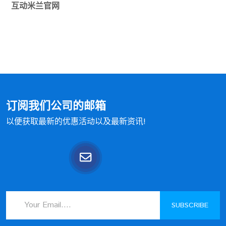
互动
米兰官网
订阅我们公司的邮箱
以便获取最新的优惠活动以及最新资讯!
SUBSCRIBE