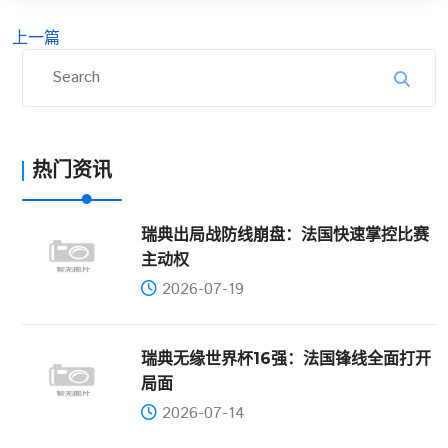
上一篇
热门资讯
瑞典出局战防线崩盘：法国快速掌控比赛
主动权
2026-07-19
瑞典无缘世界杯16强：法国锋线全面打开
局面
2026-07-14