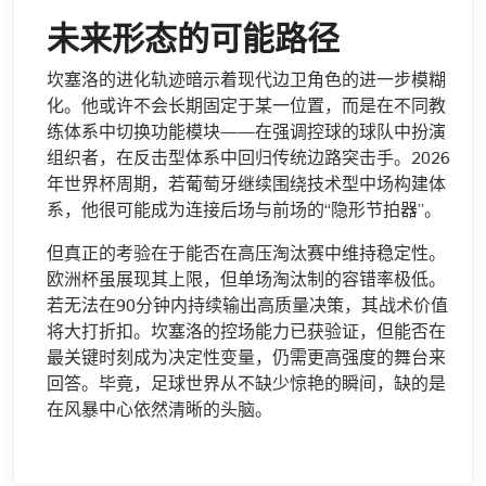
未来形态的可能路径
坎塞洛的进化轨迹暗示着现代边卫角色的进一步模糊
化。他或许不会长期固定于某一位置，而是在不同教
练体系中切换功能模块——在强调控球的球队中扮演
组织者，在反击型体系中回归传统边路突击手。2026
年世界杯周期，若葡萄牙继续围绕技术型中场构建体
系，他很可能成为连接后场与前场的“隐形节拍器”。
但真正的考验在于能否在高压淘汰赛中维持稳定性。
欧洲杯虽展现其上限，但单场淘汰制的容错率极低。
若无法在90分钟内持续输出高质量决策，其战术价值
将大打折扣。坎塞洛的控场能力已获验证，但能否在
最关键时刻成为决定性变量，仍需更高强度的舞台来
回答。毕竟，足球世界从不缺少惊艳的瞬间，缺的是
在风暴中心依然清晰的头脑。