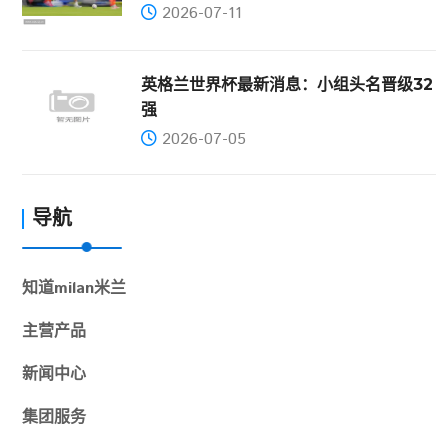
2026-07-11
英格兰世界杯最新消息：小组头名晋级32
强
2026-07-05
导航
知道
milan米兰
主营产品
新闻中心
集团服务