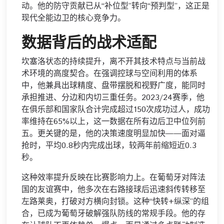
动。他的防守贡献已从“补位型”转向“预判型”，这正是
现代全能边卫的核心竞争力。
数据背后的战术适配
坎塞洛状态的持续提升，离不开其技术特点与当前战
术环境的高度契合。在强调控球与空间利用的体系
中，他兼具出球精度、盘带摆脱和视野广度，能同时
承担推进、分边和内切三重任务。2023/24赛季，他
在俱乐部和国家队合计完成超过150次成功过人，成功
率维持在65%以上，这一数据在所有边后卫中位列前
五。更关键的是，他的决策速度明显加快——面对逼
抢时，平均0.8秒内完成出球，较两年前缩短近0.3
秒。
这种效率提升反映在比赛影响力上。在葡萄牙对阵法
国的友谊赛中，他多次在右路接球后迅速斜传转移至
左路莱奥，打破对方横向封锁。这种“快转+纵深”的组
合，已成为葡萄牙破解强队防线的常规手段。他的存