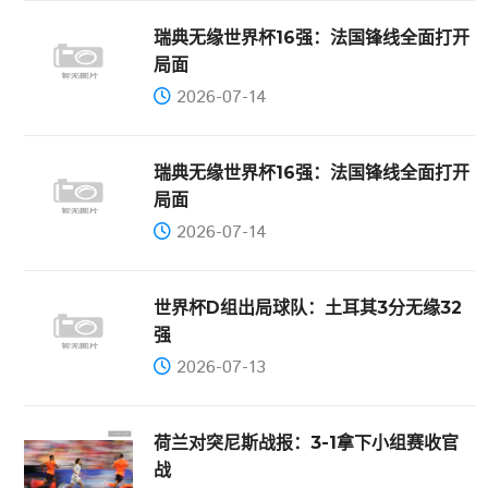
瑞典无缘世界杯16强：法国锋线全面打开
局面
2026-07-14
瑞典无缘世界杯16强：法国锋线全面打开
局面
2026-07-14
世界杯D组出局球队：土耳其3分无缘32
强
2026-07-13
荷兰对突尼斯战报：3-1拿下小组赛收官
战