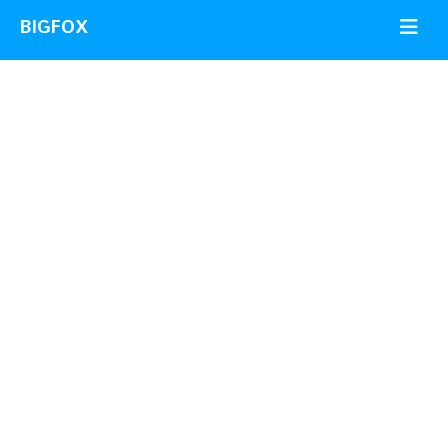
主营产品
首页
主营产品