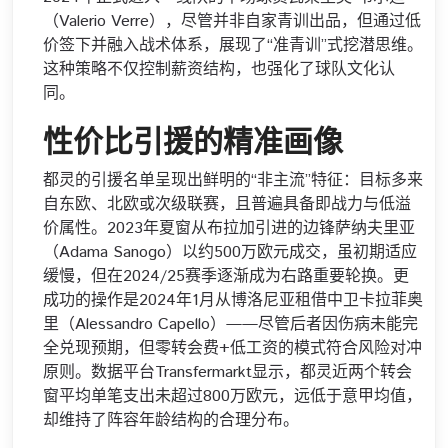
（Valerio Verre），尽管并非自家青训出品，但通过低
价签下并融入战术体系，展现了“准青训”式挖潜思维。
这种策略不仅控制薪资结构，也强化了球队文化认
同。
性价比引援的精准画像
都灵的引援名单呈现出鲜明的“非主流”特征：目标多来
自东欧、北欧或次级联赛，且普遍具备即战力与低溢
价属性。2023年夏窗从布拉加引进的边锋萨纳夫里亚
（Adama Sanogo）以约500万欧元成交，虽初期适应
缓慢，但在2024/25赛季逐渐成为右路重要轮换。更
成功的操作是2024年1月从博洛尼亚租借中卫卡拉菲奥
里（Alessandro Capello）——尽管后者因伤病未能完
全兑现预期，但零转会费+低工资的模式符合风险对冲
原则。数据平台Transfermarkt显示，都灵近两个转会
窗平均单笔支出未超过800万欧元，远低于意甲均值，
却维持了阵容年龄结构的合理分布。