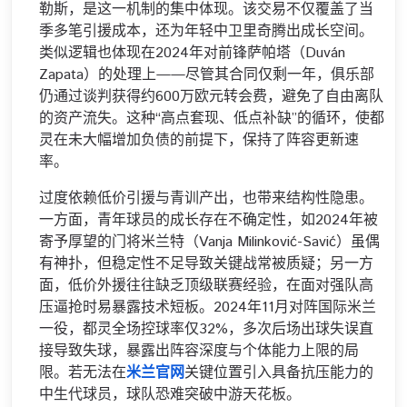
勒斯，是这一机制的集中体现。该交易不仅覆盖了当
季多笔引援成本，还为年轻中卫里奇腾出成长空间。
类似逻辑也体现在2024年对前锋萨帕塔（Duván
Zapata）的处理上——尽管其合同仅剩一年，俱乐部
仍通过谈判获得约600万欧元转会费，避免了自由离队
的资产流失。这种“高点套现、低点补缺”的循环，使都
灵在未大幅增加负债的前提下，保持了阵容更新速
率。
过度依赖低价引援与青训产出，也带来结构性隐患。
一方面，青年球员的成长存在不确定性，如2024年被
寄予厚望的门将米兰特（Vanja Milinković-Savić）虽偶
有神扑，但稳定性不足导致关键战常被质疑；另一方
面，低价外援往往缺乏顶级联赛经验，在面对强队高
压逼抢时易暴露技术短板。2024年11月对阵国际米兰
一役，都灵全场控球率仅32%，多次后场出球失误直
接导致失球，暴露出阵容深度与个体能力上限的局
限。若无法在
米兰官网
关键位置引入具备抗压能力的
中生代球员，球队恐难突破中游天花板。