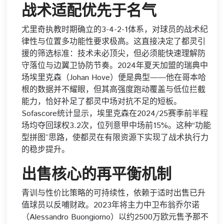
战术适配优先于名气
尤里奇执教时期确立的3-4-2-1体系，对球员的战术纪
律性与位置多功能性要求极高。这直接决定了都灵引
援的筛选标准：技术未必顶尖，但必须能快速理解防
守落位与边翼卫协防节奏。2024年夏天加盟的瑞典中
场埃里克森（Johan Hove）便是典型——他在哥本哈
根的数据并不耀眼，但其高强度跑动覆盖与低位拦截
能力，恰好补足了都灵中场对抗不足的短板。
Sofascore统计显示，埃里克森在2024/25赛季前半程
场均夺回球权3.2次，位列意甲中场前15%。这种“功能
型拼图”思路，使都灵在有限资源下实现了战术执行力
的稳步提升。
出售核心的再平衡机制
青训与性价比策略的可持续性，依赖于适时出售已升
值球员以反哺财政。2023年将主力中卫布翁乔尔诺
（Alessandro Buongiorno）以约2500万欧元售予那不