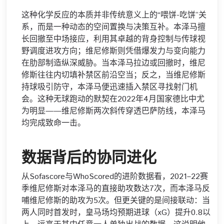
这种化学反应的本质并非传统意义上的“喂饼-吃饼”关
系，而是一种动态的空间置换与决策互补。本泽马擅
长回撤至中场接应，利用其卓越的背身控制与传球视
野调度进攻方向；维尼修斯则凭借爆发力与变向能力
在肋部制造纵深威胁。当本泽马拉边或回撤时，维尼
修斯往往内切填补禁区前沿空当；反之，当维尼修斯
持球吸引防守，本泽马便迅速插入禁区寻找射门机
会。这种无球跑动的默契在2022年4月国家德比中尤
为明显——维尼修斯两次斜传穿透巴萨防线，本泽马
均完成致命一击。
数据背后的协同进化
从Sofascore与WhoScored的进阶数据看，2021–22赛
季维尼修斯对本泽马的直接助攻数达7次，而本泽马反
哺维尼修斯的助攻为5次。但更关键的是间接联动：当
两人同时首发时，皇马场均预期进球（xG）提升0.8以