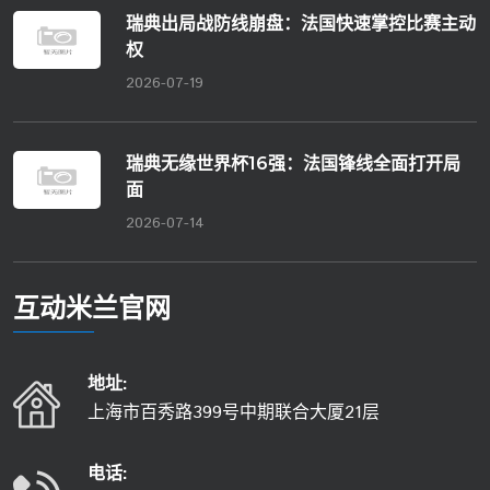
瑞典出局战防线崩盘：法国快速掌控比赛主动
权
2026-07-19
瑞典无缘世界杯16强：法国锋线全面打开局
面
2026-07-14
互动
米兰官网
地址:
上海市百秀路399号中期联合大厦21层
电话: