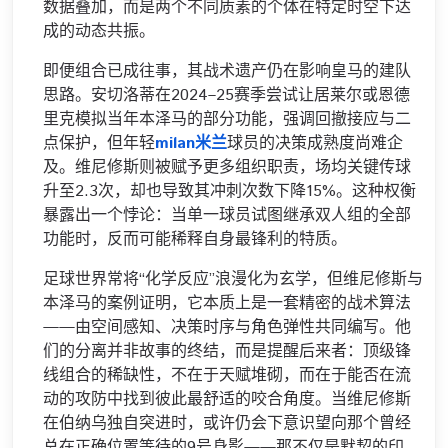
数据叠加，而是两个不同质素的个体在特定时空下达
成的动态共振。
即便组合已成往事，其战术遗产仍在影响皇马的建队
思路。安切洛蒂在2024–25赛季尝试让居莱尔或恩德
里克模拟当年本泽马的部分功能，强调回撤接应与二
点保护，但年轻
milan米兰
球员的决策成熟度尚难企
及。维尼修斯则被赋予更多组织职责，场均关键传球
升至2.3次，却也导致其冲刺次数下降15%。这种权衡
暴露出一个悖论：当单一球员试图继承双人组的全部
功能时，反而可能稀释自身最锋利的特质。
足球世界常将“化学反应”浪漫化为玄学，但维尼修斯与
本泽马的案例证明，它本质上是一套精密的战术算法
——由空间感知、决策时序与角色弹性共同编写。他
们的分离并非故事的终结，而是提醒后来者：顶级锋
线组合的稀缺性，不在于天赋堆砌，而在于能否在流
动的攻防中找到彼此最舒适的咬合角度。当维尼修斯
在伯纳乌独自突进时，或许仍会下意识望向那个曾经
总在正确位置等待的9号身影——那不仅是默契的印