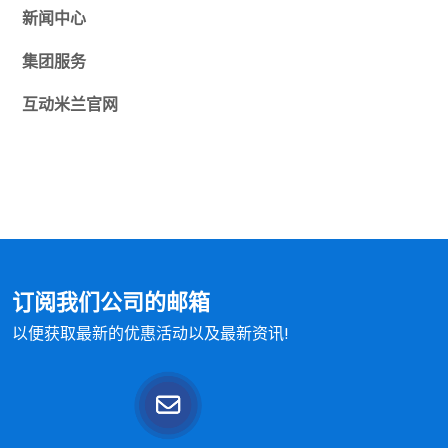
新闻中心
集团服务
互动
米兰官网
订阅我们公司的邮箱
以便获取最新的优惠活动以及最新资讯!