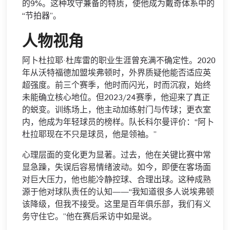
的9%。这种攻守兼备的特质，使他成为戴奇体系中的
“节拍器”。
人物视角
阿卜杜拉耶·杜库雷的职业生涯曾充满不确定性。2020
年从沃特福德加盟埃弗顿时，外界质疑他能否适应英
超强度。前三个赛季，他时而闪光，时而沉寂，始终
未能确立核心地位。但2023/24赛季，他迎来了真正
的蜕变。训练场上，他主动加练射门与传球；更衣室
内，他成为年轻球员的榜样。队长科尔曼评价：“阿卜
杜拉耶现在不只是球员，他是领袖。”
心理层面的变化更为显著。过去，他在关键比赛中常
显急躁，失误后容易情绪波动。如今，即便在客场面
对巨大压力，他也能冷静控球、合理出球。这种成熟
源于他对球队责任的认知——“我知道很多人说埃弗顿
该降级，但我不接受。这里是百年俱乐部，我们有义
务守住它。”他在赛后采访中如是说。