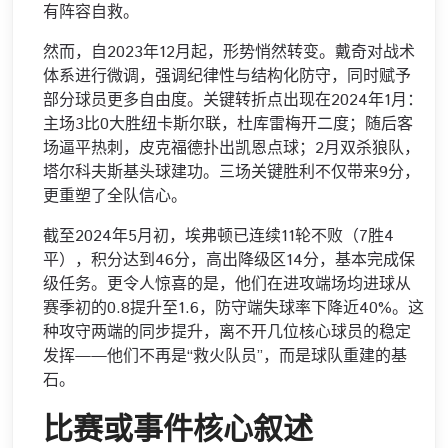
有阵容自救。
然而，自2023年12月起，形势悄然转变。戴奇对战术
体系进行微调，强调纪律性与结构化防守，同时赋予
部分球员更多自由度。关键转折点出现在2024年1月：
主场3比0大胜纽卡斯尔联，杜库雷梅开二度；随后客
场逼平热刺，皮克福德扑出凯恩点球；2月双杀狼队，
塔尔科夫斯基头球建功。三场关键胜利不仅带来9分，
更重塑了全队信心。
截至2024年5月初，埃弗顿已连续11轮不败（7胜4
平），积分达到46分，高出降级区14分，基本完成保
级任务。更令人惊喜的是，他们在进攻端场均进球从
赛季初的0.8提升至1.6，防守端失球率下降近40%。这
种攻守两端的同步提升，离不开几位核心球员的稳定
发挥——他们不再是“救火队员”，而是球队重建的基
石。
比赛或事件核心叙述