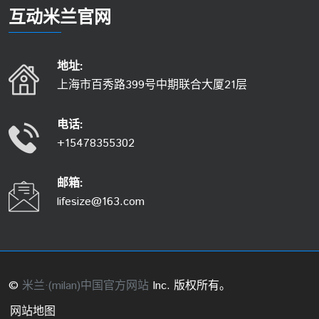
互动
米兰官网
地址:
上海市百秀路399号中期联合大厦21层
电话:
+15478355302
邮箱:
lifesize@163.com
©
米兰·(milan)中国官方网站
Inc. 版权所有。
网站地图