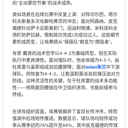
向“主动掌控节奏”的战术成熟。
类似场景在后续比赛中反复上演：对阵切尔西，塔尔
科夫斯基多次化解哈弗茨的冲击；面对阿森纳，皮克
福德扑出萨卡近距离射门；迎战利物浦，米科连科全
场盯防萨拉赫，限制其仅完成1次成功过人。这些细节
累积成质变，让埃弗顿从“保级队”蜕变为“搅局者”。
肖恩·戴奇的战术哲学以4-4-2为基础阵型，但在实际
执行中更具弹性。面对强队时，他会收缩为4-5-1，由
杜库雷与盖耶组成双后腰屏障；面对
milan米兰
中下游
球队，则恢复为4-4-2，让勒温和莫派双前锋压迫对方
防线。这种灵活性的关键，在于杜库雷的战术多功能
性——他既能回撤接应中卫组织进攻，也能前插参与
终结。
在进攻组织层面，埃弗顿摒弃了盲目长传冲吊，转而
强调中后场短传推进。数据显示，球队场均短传成功
率从赛季初的76%提升至84%，其中皮克福德的传球