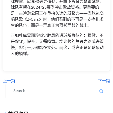
杜库雷、皮克福德等核心，并给予戴奇完整备战期，
球队有望在2024/25赛季冲击欧战资格。更重要的
是，古迪逊公园正在重拾久违的凝聚力——当球迷高
唱队歌《Z-Cars》时，他们看到的不再是一支挣扎求
生的队伍，而是一群真正为蓝衫而战的战士。
正如杜库雷那粒锁定胜局的进球所象征的：稳健，不
是保守；提升，无需喧嚣。埃弗顿的复兴之路或许缓
慢，但每一步都踏在实处。而这，或许正是足球最动
人的模样。
上一篇
下一篇