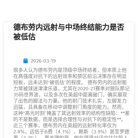
德布劳内远射与中场终结能力是否
被低估
2026-03-19
很多人认为德布劳内是顶级中场终结者，但本质上他
在高强度对抗下的远射效率和禁区前沿决策存在明显
短板，远未达到“被低估”的程度。 德布劳内的远射能
力常被球迷津津乐道，尤其在2020-21赛季对狼队那记
35码世界波，以及多次在英超中距离破门，确实展现
了出色的脚法与力量。他的射门技术扎实，左脚发力
迅猛，且具备在移动中调整射门角度的能力。然而，
这种“高光时刻”掩盖了其远射效率的结构性缺陷：**差
的不是数据，而是选择合理性与对抗下的稳定性**。
近三个赛季，德布劳内在英超的远射转化率仅为
2.8%，远低于B费（4.1%）、赖斯（3.9%）甚至罗德