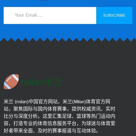
SUBSCRIBE
米兰·(milan)中国官方网站，米兰(Milan)体育官方网
站，聚焦国际与国内体育赛事，提供权威资讯、实时
比分与深度分析。这里汇集足球、篮球等热门运动内
容，打造专业的体育信息服务平台，为球迷与体育爱
好者带来全面、及时的赛事报道与互动体验。