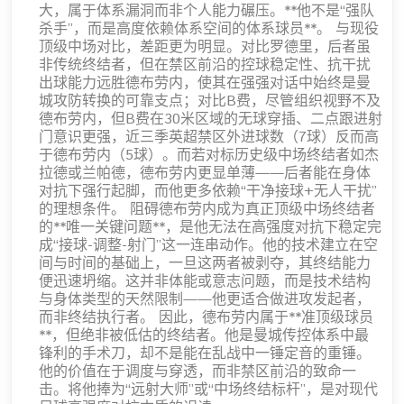
大，属于体系漏洞而非个人能力碾压。**他不是“强队
杀手”，而是高度依赖体系空间的体系球员**。 与现役
顶级中场对比，差距更为明显。对比罗德里，后者虽
非传统终结者，但在禁区前沿的控球稳定性、抗干扰
出球能力远胜德布劳内，使其在强强对话中始终是曼
城攻防转换的可靠支点；对比B费，尽管组织视野不及
德布劳内，但B费在30米区域的无球穿插、二点跟进射
门意识更强，近三季英超禁区外进球数（7球）反而高
于德布劳内（5球）。而若对标历史级中场终结者如杰
拉德或兰帕德，德布劳内更显单薄——后者能在身体
对抗下强行起脚，而他更多依赖“干净接球+无人干扰”
的理想条件。 阻碍德布劳内成为真正顶级中场终结者
的**唯一关键问题**，是他无法在高强度对抗下稳定完
成“接球-调整-射门”这一连串动作。他的技术建立在空
间与时间的基础上，一旦这两者被剥夺，其终结能力
便迅速坍缩。这并非体能或意志问题，而是技术结构
与身体类型的天然限制——他更适合做进攻发起者，
而非终结执行者。 因此，德布劳内属于**准顶级球员
**，但绝非被低估的终结者。他是曼城传控体系中最
锋利的手术刀，却不是能在乱战中一锤定音的重锤。
他的价值在于调度与穿透，而非禁区前沿的致命一
击。将他捧为“远射大师”或“中场终结标杆”，是对现代