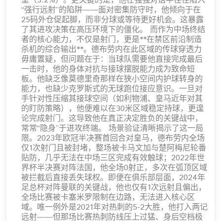
里（3.2%）。更关键的是，他在强强对话中往往陷入
“强行远射”的陷阱——面对密集防守时，他倾向于在
25码外仓促起脚，而非分球或等待更好机会。这暴露
了其进攻决策在高压环境下的僵化。 而作为中场终结
者的核心能力，不仅是射门，更是**在禁区前沿制造
杀机的综合输出**。德布劳内在此区域的传球穿透力
毋庸置疑，但问题在于：当球队需要他直接完成最后
一击时，他的身体对抗与接球摆脱能力成为致命短
板。他缺乏像莫德里奇那样在狭小空间内护球转身的
能力，也缺少克罗斯式的无球跑位接应意识。一旦对
手针对性压缩其接球空间（如利物浦、皇马近年对其
的盯防策略），他便难以在30米区域稳定持球，更遑
论完成射门。这导致他在真正决定胜负的关键战中，
常常“隐身”于进攻终端。 场景验证清晰揭示了这一局
限。2023年欧冠半决赛首回合对皇马，德布劳内全场
仅1次射门且被封堵，整场被卡马文加与楚阿梅尼轮番
贴防，几乎无法在中场三区完成有效触球；2022年世
界杯半决赛对阵法国，他全场0射正，多次在弧顶区域
被拦截后直接丢失球权。即便在俱乐部层面，2024年
足总杯对阵曼联的关键战，他也仅有1次远射且偏出，
全场比赛被卡塞米罗限制在边路，无法进入核心区
域。唯一例外是2021年对热刺的5-2大胜，他打入两记
远射——但那场比赛热刺防线压上过猛、身后空档极