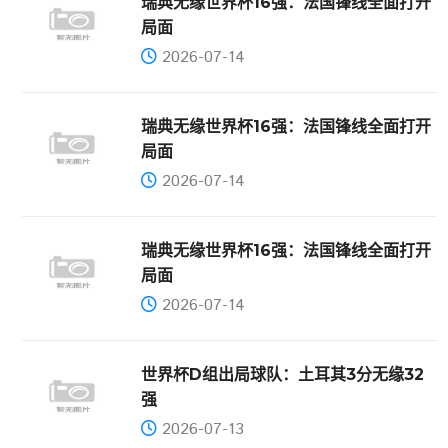
瑞典无缘世界杯16强：法国锋线全面打开
局面
2026-07-14
瑞典无缘世界杯16强：法国锋线全面打开
局面
2026-07-14
瑞典无缘世界杯16强：法国锋线全面打开
局面
2026-07-14
世界杯D组出局球队：土耳其3分无缘32
强
2026-07-13