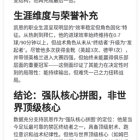
变结构，他再完成最后一击。
生涯维度与荣誉补充
凯恩的职业生涯呈现明显的“效率稳定但角色固化”特
征。从热刺到拜仁，他的进球效率始终维持在0.7
球/90分钟以上，但战术角色从未从“终结者”升级为“发
起者”。尽管他多次获得金靴（英超3次、德甲1次），
并带领英格兰进入大赛四强，但始终未能赢得俱乐部
层面的重要冠军——这侧面印证了其能力在决定性时
刻的局限性：能持续输出，但难凭一己之力扭转战
局。
结论：强队核心拼图，非世
界顶级核心
数据充分支持凯恩作为“强队核心拼图”的定位：他是当
今足坛最可靠的禁区终结者之一，具备顶级射术、跑
位意识和战术纪律性。但他与世界顶级核心（如姆巴