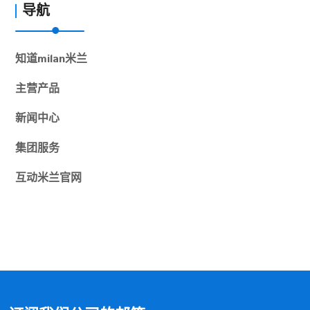
导航
知道
milan米兰
主营产品
新闻中心
集团服务
互动
米兰官网