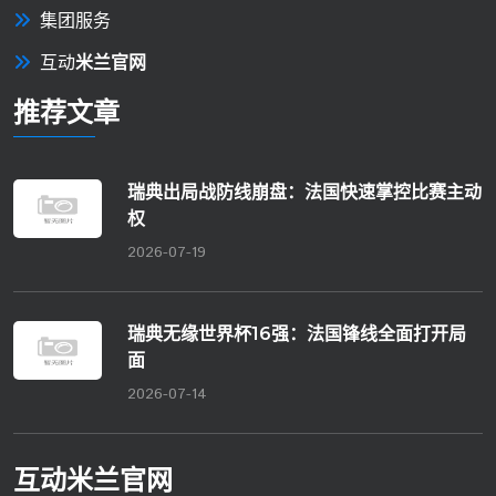
集团服务
互动
米兰官网
推荐文章
瑞典出局战防线崩盘：法国快速掌控比赛主动
权
2026-07-19
瑞典无缘世界杯16强：法国锋线全面打开局
面
2026-07-14
互动
米兰官网