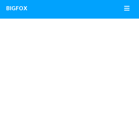
主营产品
首页
主营产品