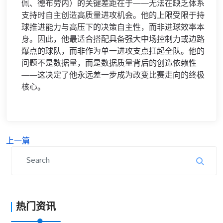
佩、德布劳内）的关键差距在于——无法在缺乏体系
支持时自主创造高质量进攻机会。他的上限受限于持
球推进能力与高压下的决策自主性，而非进球效率本
身。因此，他最适合搭配具备强大中场控制力或边路
爆点的球队，而非作为单一进攻支点扛起全队。他的
问题不是数据量，而是数据质量背后的创造依赖性
——这决定了他永远差一步成为改变比赛走向的终极
核心。
上一篇
热门资讯