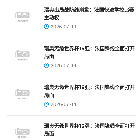
瑞典出局战防线崩盘：法国快速掌控比赛
主动权
2026-07-19
瑞典无缘世界杯16强：法国锋线全面打开
局面
2026-07-14
瑞典无缘世界杯16强：法国锋线全面打开
局面
2026-07-14
瑞典无缘世界杯16强：法国锋线全面打开
局面