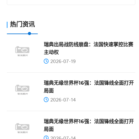
热门资讯
瑞典出局战防线崩盘：法国快速掌控比赛
主动权
2026-07-19
瑞典无缘世界杯16强：法国锋线全面打开
局面
2026-07-14
瑞典无缘世界杯16强：法国锋线全面打开
局面
2026-07-14