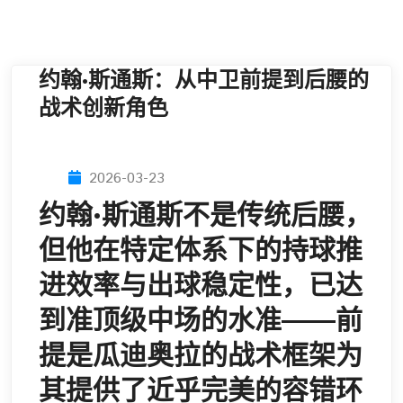
约翰·斯通斯：从中卫前提到后腰的
战术创新角色
2026-03-23
约翰·斯通斯不是传统后腰，
但他在特定体系下的持球推
进效率与出球稳定性，已达
到准顶级中场的水准——前
提是瓜迪奥拉的战术框架为
其提供了近乎完美的容错环