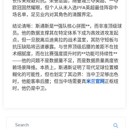
长传来规避对抗。荣誉层面，随曼城三夺英超、一夺
欧冠固然耀眼，但个人从未入选PFA英超最佳阵容中
场名单，足见业内对其角色的清醒界定。
结论清晰：斯通斯是**强队核心拼图**，而非准顶级球
员。他的数据支撑其在特定体系下成为高效进攻发起
点，但一旦脱离瓜迪奥拉的战术温室，其防守短板与
抗压缺陷将迅速暴露。与世界顶级后腰的差距不在技
术细腻度，而在比赛强度提升时的**功能可持续性**
——他的问题不是数据量不足，而是数据质量高度依
赖场景降维。本质上，斯通斯证明了现代足球位置模
糊化的可能性，但也划定了其边界：当中卫足够出色
时，他能客串后腰；但当中场需要真
米兰官网
正枢纽
时，他仍是中卫。