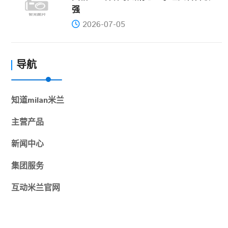
强
2026-07-05
导航
知道
milan米兰
主营产品
新闻中心
集团服务
互动
米兰官网