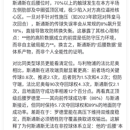
斯通斯在后腰位时，70%以上的触球发生在本方半场
左侧肋部及中圈弧顶区域，极少陷入对方高位逼抢核
心区。一旦对手针对性施压（如2023年欧冠对阵皇马
次回合），斯通斯的传球失误率会从常规的8%飙升至
18%，直接导致攻防转换失衡。这暴露了其核心限制
点：**他的高阶数据成立的前提是低防守压力环境，
而非自主破局能力**。换言之，斯通斯的“后腰数据”是
体系产物，而非个人全能性的证明。
对比同类型球员更能看清定位。与利物浦的法比尼奥
相比，斯通斯在进攻端贡献显著更高：前者场均关键
传球0.8次、推进2.1次，后者则为1.5次和4.2次；但防
守端，法比尼奥每90次夺回球权4.3次，斯通斯仅2.1
次，且地面防守成功率相差12个百分点。再看真正顶
级后腰罗德里——其向前传球成功率（88%）与斯通
斯接近，但同时保持5.7次夺回球权和89%的地面防守
成功率。差距在于：罗德里能在高压下维持双维度稳
定，而斯通斯必须牺牲防守覆盖换取进攻输出。这解
释了为何斯通斯无法在非控球体系立足：他的“后腰”本