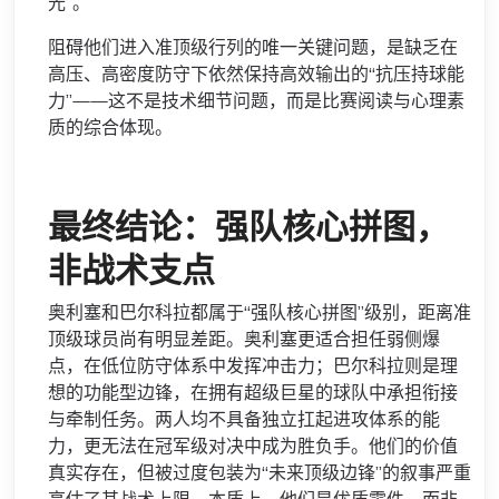
光”。
阻碍他们进入准顶级行列的唯一关键问题，是缺乏在
高压、高密度防守下依然保持高效输出的“抗压持球能
力”——这不是技术细节问题，而是比赛阅读与心理素
质的综合体现。
最终结论：强队核心拼图，
非战术支点
奥利塞和巴尔科拉都属于“强队核心拼图”级别，距离准
顶级球员尚有明显差距。奥利塞更适合担任弱侧爆
点，在低位防守体系中发挥冲击力；巴尔科拉则是理
想的功能型边锋，在拥有超级巨星的球队中承担衔接
与牵制任务。两人均不具备独立扛起进攻体系的能
力，更无法在冠军级对决中成为胜负手。他们的价值
真实存在，但被过度包装为“未来顶级边锋”的叙事严重