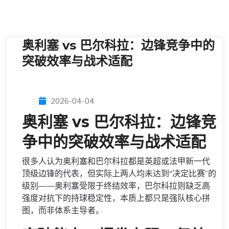
奥利塞 vs 巴尔科拉：边锋竞争中的
突破效率与战术适配
2026-04-04
奥利塞 vs 巴尔科拉：边锋竞
争中的突破效率与战术适配
很多人认为奥利塞和巴尔科拉都是英超或法甲新一代
顶级边锋的代表，但实际上两人均未达到“决定比赛”的
级别——奥利塞受限于终结效率，巴尔科拉则缺乏高
强度对抗下的持球稳定性，本质上都只是强队核心拼
图，而非体系主导者。