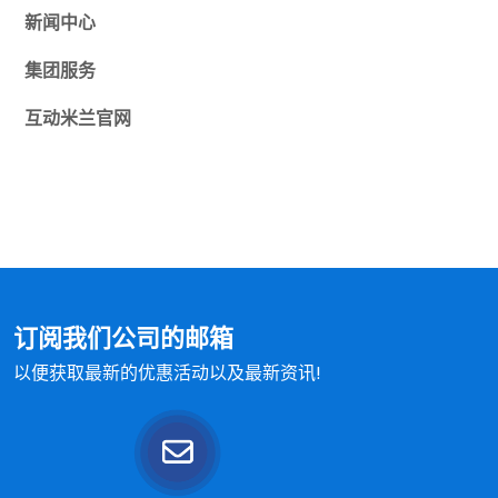
新闻中心
集团服务
互动
米兰官网
订阅我们公司的邮箱
以便获取最新的优惠活动以及最新资讯!