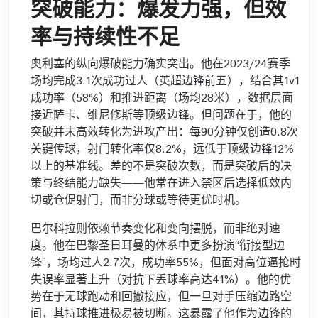
突破能力：爆发力强，但效
率与持续性不足
奥利塞的纵向爆破能力确实突出。他在2023/24赛季
场均完成3.1次成功过人（英超边锋前五），结合其1v1
成功率（58%）和推进距离（场均28米），数据层面
接近萨卡、维尼修斯等顶级边锋。但问题在于，他的
突破并未高效转化为进攻产出：每90分钟仅创造0.8次
关键传球，射门转化率仅8.2%，远低于顶级边锋12%
以上的基准线。差的不是突破次数，而是突破后的决
策与终结能力缺失——他常在进入禁区后选择低效内
切或仓促射门，而非分球或等待更优时机。
巴尔科拉则依赖节奏变化和变向摆脱，而非绝对速
度。他在巴黎圣日耳曼的体系中更多扮演“衔接型边
锋”，场均过人2.7次，成功率55%，但面对高位逼抢时
失误率显著上升（对抗下丢球率高达41%）。他的优
势在于无球跑动和回撤接应，但一旦对手压缩边路空
间，其持球推进极易被切断。这暴露了他作为边锋的