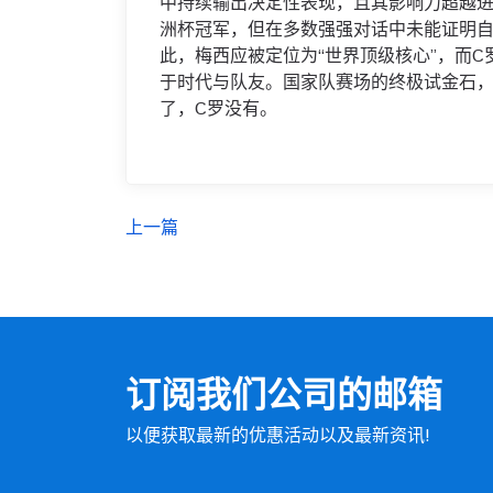
中持续输出决定性表现，且其影响力超越进
洲杯冠军，但在多数强强对话中未能证明自
此，梅西应被定位为“世界顶级核心”，而C
于时代与队友。国家队赛场的终极试金石
了，C罗没有。
上一篇
订阅我们公司的邮箱
以便获取最新的优惠活动以及最新资讯!