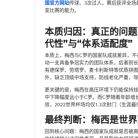
国官方网站
传球、3次过人，赛后获评全场
变比赛的能力。
本质归因：真正的问题
代性”与“体系适配度”
本质上，梅西与C罗的国家队成就差异，不在
动一支具备争冠实力的团队体系，后者则长期
有德保罗、劳塔罗、麦卡利斯特等优质拼图
外，缺乏顶级中场支持，防线老化严重，导
更关键的是，梅西在高压环境下仍能保持
中下降幅度远小于C罗。而C罗随着年龄增
效，2022世界杯场均仅1.3次射门（生涯
最终判断：梅西是世界
回到核心问题：梅西的国家队成就是否被