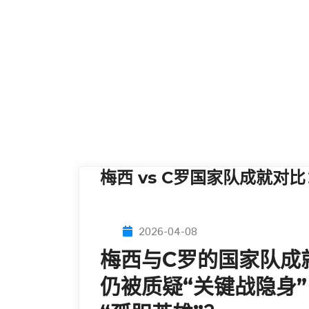
梅西 vs C罗国家队成就
2026-04-08
梅西与C罗的国家队成
仍被质疑“关键战隐身