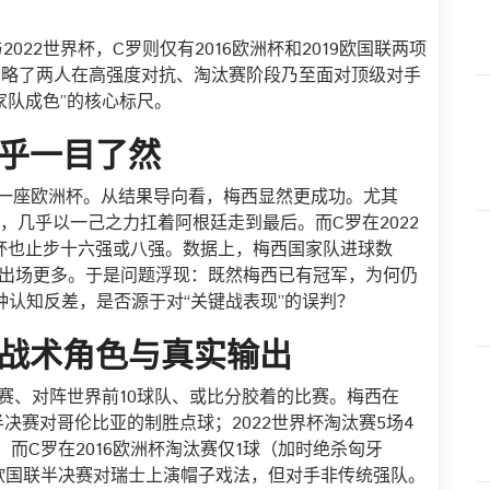
022世界杯，C罗则仅有2016欧洲杯和2019欧国联两项
忽略了两人在高强度对抗、淘汰赛阶段乃至面对顶级对手
家队成色”的核心标尺。
乎一目了然
一座欧洲杯。从结果导向看，梅西显然更成功。尤其
奖，几乎以一己之力扛着阿根廷走到最后。而C罗在2022
欧洲杯也止步十六强或八强。数据上，梅西国家队进球数
后者出场更多。于是问题浮现：既然梅西已有冠军，为何仍
种认知反差，是否源于对“关键战表现”的误判？
战术角色与真实输出
汰赛、对阵世界前10球队、或比分胶着的比赛。梅西在
半决赛对哥伦比亚的制胜点球；2022世界杯淘汰赛5场4
而C罗在2016欧洲杯淘汰赛仅1球（加时绝杀匈牙
9欧国联半决赛对瑞士上演帽子戏法，但对手非传统强队。