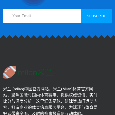
SUBSCRIBE
米兰·(milan)中国官方网站，米兰(Milan)体育官方网
站，聚焦国际与国内体育赛事，提供权威资讯、实时
比分与深度分析。这里汇集足球、篮球等热门运动内
容，打造专业的体育信息服务平台，为球迷与体育爱
好者带来全面、及时的赛事报道与互动体验。