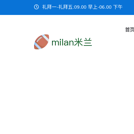
礼拜一-礼拜五:09.00 早上-06.00 下午
首