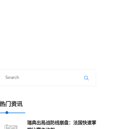
热门资讯
瑞典出局战防线崩盘：法国快速掌