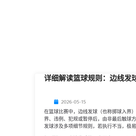
详细解读篮球规则：边线发
2026-05-15
在篮球比赛中，边线发球（也称掷球入界
界、违例、犯规或暂停后，由非最后触球
发球涉及多项细节规则，若执行不当，极