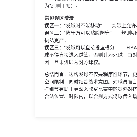
为”原则干预）。
常见误区澄清
误区一：“发球时不能移动”——实际上允
误区二：“防守方可以贴脸防守”——规则
执法更严；
误区三：“发球可以直接投篮得分”——FIB
球不得直接进入球篮，否则计为死球，由对
因一旦未进即为对方球权。
总结而言，边线发球不仅是程序性环节，
空间限制，同时结合战术意图。对球员而
些细节有助于更深入欣赏比赛中的策略对
合法位置、时限内，以合规方式将球传入