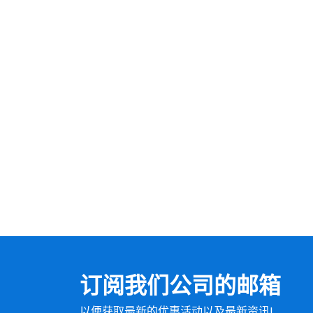
订阅我们公司的邮箱
以便获取最新的优惠活动以及最新资讯!