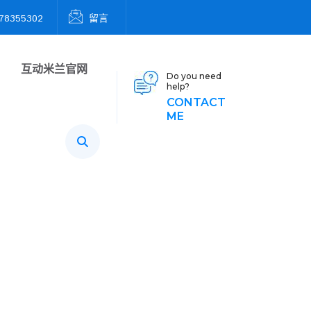
8355302
留言
互动
米兰官网
Do you need
help?
CONTACT
ME