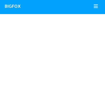
新闻中心
首页
新闻中心