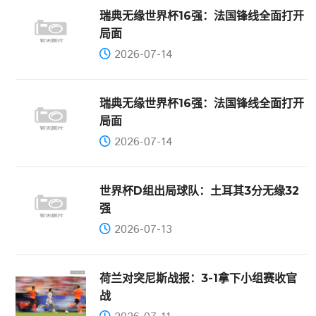
瑞典无缘世界杯16强：法国锋线全面打开
局面
2026-07-14
瑞典无缘世界杯16强：法国锋线全面打开
局面
2026-07-14
世界杯D组出局球队：土耳其3分无缘32
强
2026-07-13
荷兰对突尼斯战报：3-1拿下小组赛收官
战