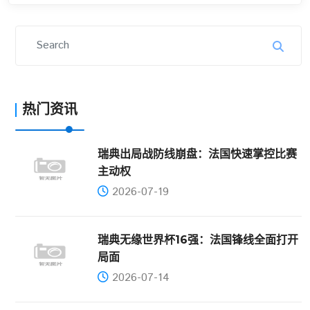
热门资讯
瑞典出局战防线崩盘：法国快速掌控比赛
主动权
2026-07-19
瑞典无缘世界杯16强：法国锋线全面打开
局面
2026-07-14