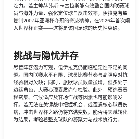
吃力。若主帅赫苏斯·卡塞拉斯能有效整合国内联赛球
员与海外力量，强化定位球与反击效率，伊拉克有望
复制2007年亚洲杯夺冠的奇迹精神，在2026年首次闯
入世界杯正赛——这将是该国足球的历史性突破。
挑战与隐忧并存
尽管阵容潜力可观，但伊拉克仍面临稳定性不足的问
题。国内联赛水平有限，球员比赛节奏与高强度对抗
经验相对欠缺；同时，旅欧球员数量虽增，但多处于
边缘角色，大赛心理素质尚待检验。此外，预选赛赛
程密集、气候适应及客场作战等因素也可能影响发
挥。若无法在关键战中把握机会，或遭遇核心球员伤
病，冲击世界杯之路仍将充满变数。能否将天赋转化
为结果，考验着整支球队的凝聚力与战术执行力。