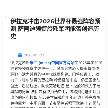
伊拉克冲击2026世界杯最强阵容预
测 萨阿迪领衔旅欧军团能否创造历
史
2026-05-23
伊拉克若想
米兰·(milan)中国官方网站
在2026年美加墨
世界杯预选赛中更进一步，其阵容核心大概率将围绕
经验与活力兼具的中生代球员构建。门将位置上，效
力于卡塔尔联赛的贾拉勒·哈桑经验丰富，仍是国家队
首选；后防线上，队长艾哈迈德·易卜拉欣和效力于瑞
典超的阿里·法伊兹有望搭档中卫，边路则可能由速度
出色的阿克拉姆·阿菲夫客串或启用年轻边卫补充攻防
转换能力。中场方面，节奏掌控者穆罕默德·卡迪姆与