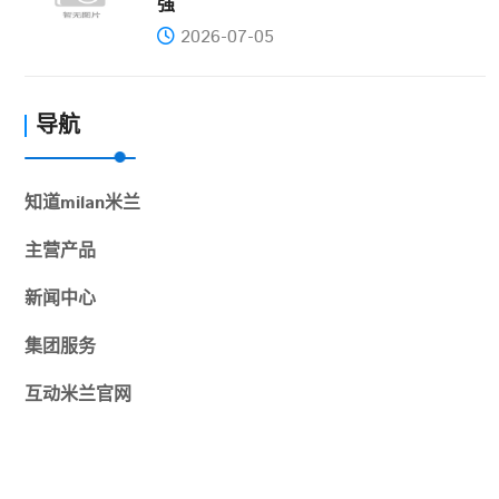
强
2026-07-05
导航
知道
milan米兰
主营产品
新闻中心
集团服务
互动
米兰官网