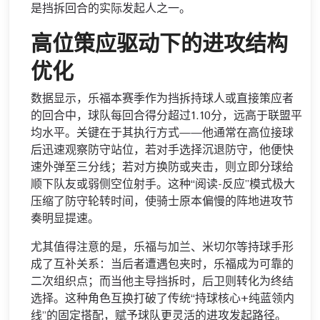
是挡拆回合的实际发起人之一。
高位策应驱动下的进攻结构
优化
数据显示，乐福本赛季作为挡拆持球人或直接策应者
的回合中，球队每回合得分超过1.10分，远高于联盟平
均水平。关键在于其执行方式——他通常在高位接球
后迅速观察防守站位，若对手选择沉退防守，他便快
速外弹至三分线；若对方换防或夹击，则立即分球给
顺下队友或弱侧空位射手。这种“阅读-反应”模式极大
压缩了防守轮转时间，使骑士原本偏慢的阵地进攻节
奏明显提速。
尤其值得注意的是，乐福与加兰、米切尔等持球手形
成了互补关系：当后者遭遇包夹时，乐福成为可靠的
二次组织点；而当他主导挡拆时，后卫则转化为终结
选择。这种角色互换打破了传统“持球核心+纯蓝领内
线”的固定搭配，赋予球队更灵活的进攻发起路径。