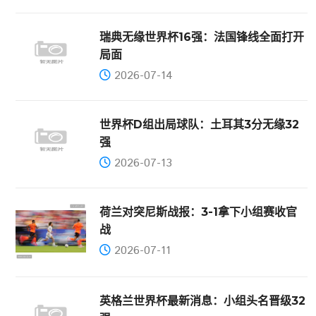
瑞典无缘世界杯16强：法国锋线全面打开
局面
2026-07-14
世界杯D组出局球队：土耳其3分无缘32
强
2026-07-13
荷兰对突尼斯战报：3-1拿下小组赛收官
战
2026-07-11
英格兰世界杯最新消息：小组头名晋级32