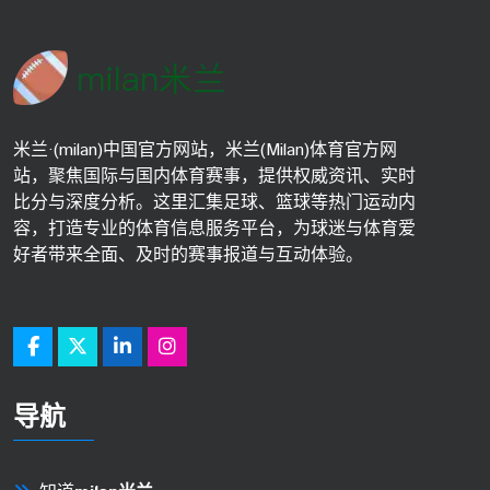
米兰·(milan)中国官方网站，米兰(Milan)体育官方网
站，聚焦国际与国内体育赛事，提供权威资讯、实时
比分与深度分析。这里汇集足球、篮球等热门运动内
容，打造专业的体育信息服务平台，为球迷与体育爱
好者带来全面、及时的赛事报道与互动体验。
导航