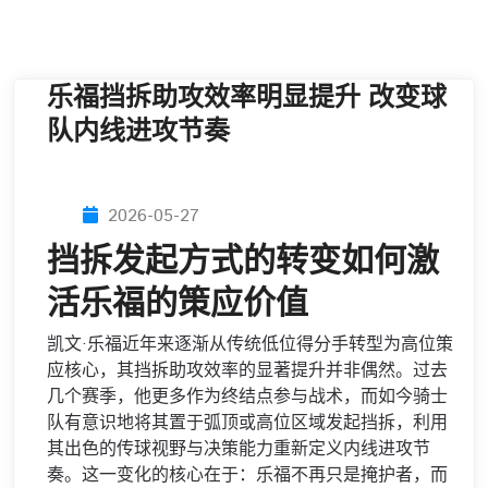
乐福挡拆助攻效率明显提升 改变球
队内线进攻节奏
2026-05-27
挡拆发起方式的转变如何激
活乐福的策应价值
凯文·乐福近年来逐渐从传统低位得分手转型为高位策
应核心，其挡拆助攻效率的显著提升并非偶然。过去
几个赛季，他更多作为终结点参与战术，而如今骑士
队有意识地将其置于弧顶或高位区域发起挡拆，利用
其出色的传球视野与决策能力重新定义内线进攻节
奏。这一变化的核心在于：乐福不再只是掩护者，而