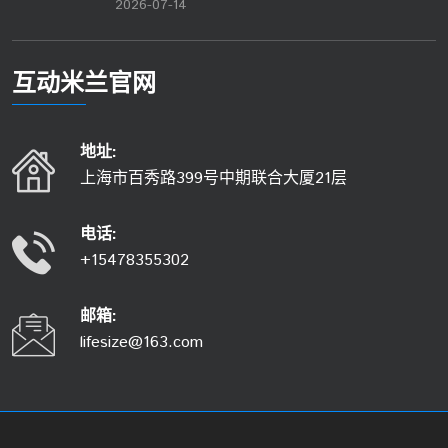
2026-07-14
互动
米兰官网
地址:
上海市百秀路399号中期联合大厦21层
电话:
+15478355302
邮箱:
lifesize@163.com