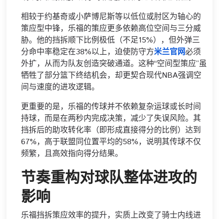
相较于约基奇或小萨博尼斯等以低位或肘区为轴心的
策应型中锋，乐福的策应更多依赖高位空间与三分威
胁。他的挡拆顺下比例极低（不足15%），但外弹三
分命中率稳定在38%以上，迫使防守方
米兰官网
必须
外扩，从而为队友创造突破通道。这种“空间型策应”虽
牺牲了部分篮下终结机会，却更契合现代NBA强调空
间与速度的进攻逻辑。
更重要的是，乐福的传球并不依赖复杂运球或长时间
持球，而是在两秒内完成决策，减少了失误风险。其
挡拆后的助攻转化率（即形成直接得分的比例）达到
67%，高于联盟同位置平均的58%，说明其传球不仅
频繁，且高效指向得分结果。
节奏重构对球队整体进攻的
影响
乐福挡拆策应效率的提升，实质上改变了骑士内线进