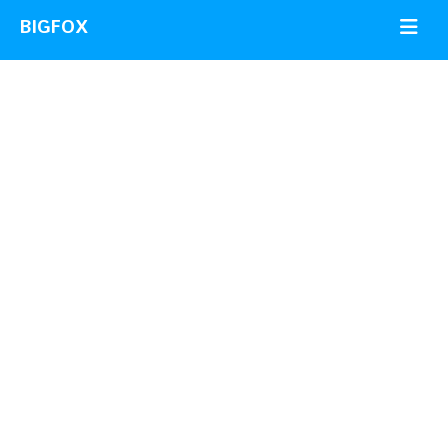
新闻中心
首页
新闻中心