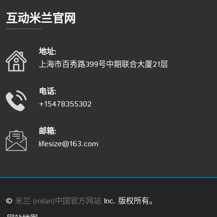
互动
米兰官网
地址:
上海市百秀路399号中期联合大厦21层
电话:
+15478355302
邮箱:
lifesize@163.com
©
米兰·(milan)中国官方网站
Inc. 版权所有。