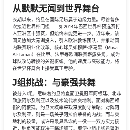
从默默无闻到世界舞台
长期以来，约旦在国际足坛属于边缘力量。尽管曾多
次接近世界杯门槛——如2014年巴西世界杯预选赛打
入亚洲区十强赛，但始终未能更进一步。近年来，该
国足协加大青训投入，引入欧洲教练团队，并推动国
内联赛职业化改革。核心球员如穆萨·塔马里（Musa
Al-Tamari）在比甲、法甲等欧洲联赛崭露头角，成为
球队攻防转换的关键枢纽。他的速度与突破能力，将
在世界杯舞台上接受真正考验。
J组挑战：与豪强共舞
被分入J组，意味着约旦将直面卫冕冠军阿根廷、北非
劲旅阿尔及利亚以及技术流代表奥地利。面对梅西领
衔的阿根廷，约旦大概率采取深度防守策略；对阵阿
尔及利亚，则是一场关乎阿拉伯荣誉的内战；而与奥
地利的较量，或许是最具悬念的一役——双方实力接
近，胜负可能取决于临场细节。即便小组出线希望渺