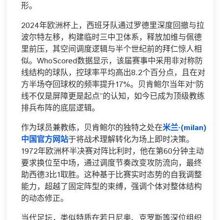
形。
2024年欧洲杯上，西班牙队通过罗德里深度回撤与拉
波尔特左移，构建临时三中卫体系，释放加维与佩德
里前压，其空间调度逻辑与半个世纪前的拜仁惊人相
似。WhoScored数据显示，该届赛事中采用非对称防
线结构的球队，控球率平均高出8.2个百分点，且在对
方半场夺回球权的频率提升17%。贝肯鲍尔当年对“防
线不仅是屏障更是起点”的认知，如今已成为顶级教练
排兵布阵的底层逻辑。
作为球员兼教练，贝肯鲍尔的独特之处在
米兰·(milan)
中国官方网站
于将战术理解转化为场上即时决策。
1972年欧洲杯半决赛对阵比利时，他在第60分钟主动
要求换位至中场，通过调度节奏改变攻防流向，最终
助西德3比1取胜。这种基于比赛实时态势的自我调整
能力，超越了固定阵型的束缚，强调个体对整体结构
的动态修正。
当代足坛，类似特质在若日尼奥、克罗斯等深位组织