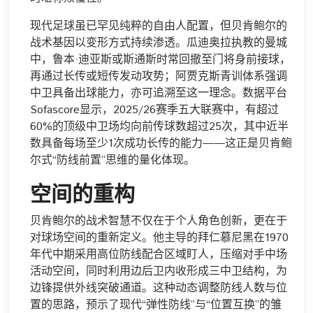
现代足球虽已罕见纯粹的自由人配置，但贝肯鲍尔的
战术基因以变形方式持续渗透。瓜迪奥拉执教的曼城
中，鲁本·迪亚斯或斯通斯时常回撤至门将身前接球，
再通过长传或短传发动攻势；阿贾克斯青训体系强调
中卫具备出球能力，亦可追溯至这一理念。数据平台
Sofascore显示，2025/26赛季五大联赛中，有超过
60%的顶级中卫场均向前传球数超过25次，其中近半
数具备每场至少1次成功长传的能力——这正是贝肯鲍
尔式“防线前置”思维的量化体现。
空间的重构
贝肯鲍尔的战术智慧不仅在于个人角色创新，更在于
对球场空间的重新定义。他主导的拜仁慕尼黑在1970
年代中期采用高位防线配合区域盯人，压缩对手中场
活动空间，同时利用边后卫内收形成三中卫结构，为
边锋提供外线突破通道。这种动态调整防线人数与位
置的思路，预示了现代“弹性防线”与“位置互换”的雏