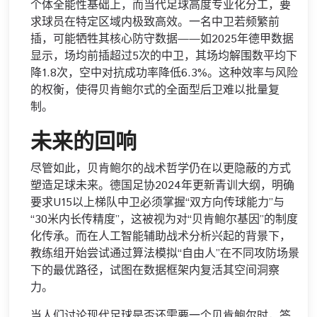
个体全能性基础上，而当代足球高度专业化分工，要
求球员在特定区域内极致高效。一名中卫若频繁前
插，可能牺牲其核心防守数据——如2025年德甲数据
显示，场均前插超过5次的中卫，其场均解围数平均下
降1.8次，空中对抗成功率降低6.3%。这种效率与风险
的权衡，使得贝肯鲍尔式的全面型后卫难以批量复
制。
未来的回响
尽管如此，贝肯鲍尔的战术哲学仍在以更隐蔽的方式
塑造足球未来。德国足协2024年更新青训大纲，明确
要求U15以上梯队中卫必须掌握“双方向传球能力”与
“30米内长传精度”，这被视为对“贝肯鲍尔基因”的制度
化传承。而在人工智能辅助战术分析兴起的背景下，
教练组开始尝试通过算法模拟“自由人”在不同攻防场景
下的最优路径，试图在数据框架内复活其空间洞察
力。
当人们讨论现代足球是否还需要一个贝肯鲍尔时，答