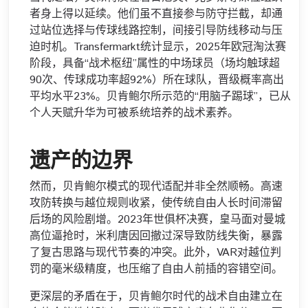
者身上得以延续。他们虽不直接参与防守拦截，却通
过站位选择与传球线路控制，间接引导防线移动与压
迫时机。Transfermarkt统计显示，2025年欧冠淘汰赛
阶段，具备“战术枢纽”属性的中场球员（场均触球超
90次、传球成功率超92%）所在球队，晋级概率高出
平均水平23%。贝肯鲍尔所示范的“用脑子踢球”，已从
个人天赋升华为可被系统培养的战术素养。
遗产的边界
然而，贝肯鲍尔模式的现代适配并非全然顺畅。高速
攻防转换与越位规则收紧，使传统自由人长时间滞留
后场的风险剧增。2023年世俱杯决赛，皇马面对曼城
高位逼抢时，米利唐因回撤过深导致防线失衡，暴露
了复古思路与现代节奏的冲突。此外，VAR对越位判
罚的毫米级精度，也压缩了自由人前插的容错空间。
更深层的矛盾在于，贝肯鲍尔时代的战术自由建立在