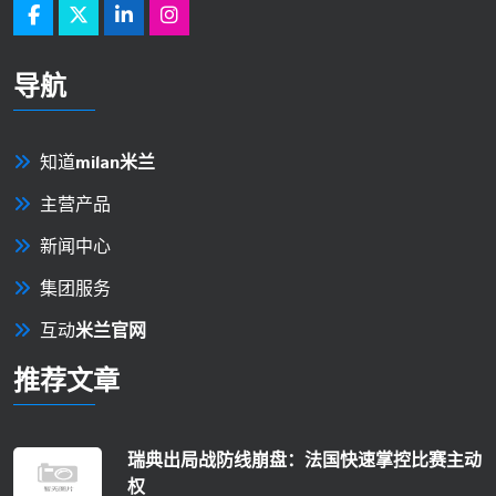
导航
知道
milan米兰
主营产品
新闻中心
集团服务
互动
米兰官网
推荐文章
瑞典出局战防线崩盘：法国快速掌控比赛主动
权