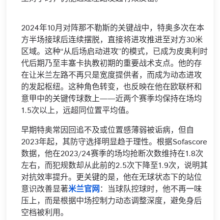
2024年10月对阵那不勒斯的关键战中，特奥多次在本
方半场接球后连续摆脱，直接将进攻推进至对方30米
区域。这种“从后场启动进攻”的模式，已成为皮奥利时
代后期乃至丰塞卡执教初期的重要战术支点。他的存
在让米兰左路不再只是宽度提供者，而成为动态进攻
的发起枢纽。这种角色转变，也反映在他在欧联杯和
意甲中的关键传球数上——近两个赛季均保持在场均
1.5次以上，远超同位置平均值。
早期特奥常因回追不及或位置感薄弱被诟病，但自
2023年起，其防守选择明显趋于理性。根据Sofascore
数据，他在2023/24赛季的场均抢断次数维持在1.8次
左右，而犯规数却从此前的2.5次下降至1.9次，说明其
对抗效率提升。更关键的是，他在无球状态下的站位
意识改善显著
米兰官网
：当球队控球时，他不再一味
压上，而是根据中场控制力动态调整深度，避免身后
空档被利用。