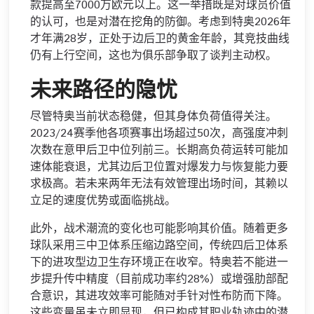
款提高至7000万欧元以上。这一举措既是对球员价值
的认可，也是对潜在挖角的防御。考虑到特奥2026年
才年满28岁，正处于边后卫的黄金年龄，其竞技曲线
仍有上行空间，这也为俱乐部争取了谈判主动权。
未来路径的隐忧
尽管特奥当前状态稳健，但其身体负荷值得关注。
2023/24赛季他各项赛事出场超过50次，高强度冲刺
次数在意甲后卫中位列前三。长期高负荷运转可能加
速体能衰退，尤其边后卫位置对爆发力与恢复能力要
求极高。若未来两年无法有效管理出场时间，其赖以
立足的速度优势或面临挑战。
此外，战术潮流的变化也可能影响其价值。随着更多
球队采用三中卫体系压缩边路空间，传统四后卫体系
下的进攻型边卫生存环境正在收窄。特奥若不能进一
步提升传中精度（目前成功率约28%）或增强肋部配
合意识，其进攻效率可能随对手针对性布防而下降。
这些变量虽未立即显现，但已构成其职业轨迹中的潜