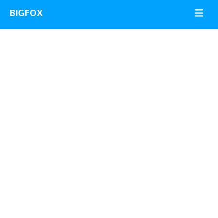
新闻中心
首页
新闻中心