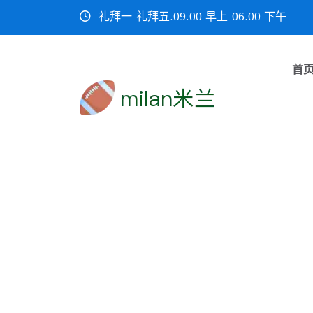
礼拜一-礼拜五:09.00 早上-06.00 下午
首