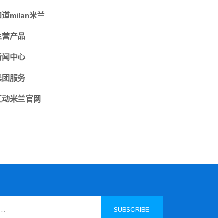
知道
milan米兰
主营产品
新闻中心
集团服务
互动
米兰官网
SUBSCRIBE