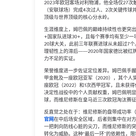
2023年欧冠客场对利物浦，他全场仅27
（安联球场）完成4次过人、2次关键传球
顶级与世界顶级的核心分水岭。
生涯维度上，姆巴佩的巅峰持续性也更突出
+国家队进球30+，且每个赛季均有至少一项
20球大关，此前三年联赛进球从未超过7
理韧性上的滞后——2020年国家德比被红
力不足的实证。
荣誉维度进一步佐证定位差异。姆巴佩手握世
甲金靴及一座欧冠亚军（2020），其个
座欧冠（2022）和1次西甲冠军，且未获
决定性战役中的个人贡献权重，姆巴佩明显更
球，而维尼修斯在皇马近三次欧冠淘汰赛征程
反直觉之处在于：维尼修斯的盘带成功率（
官网
在中后场安全区域，后者则集中在对方
一把刺向防线心脏的尖刀，而维尼修斯的
转化为威胁。这种“最后一环”的依赖性，