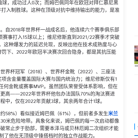
次触球，成功过人0次；而姆巴佩同年在欧冠对拜仁慕尼黑
并打入制胜球。这种在顶级对抗中维持输出的能力，是准
。自2018年世界杯一战成名后，他连续六个赛季俱乐部
赛事打入15球以上；维尼修斯直到2021/22赛季才突破
个。这种爆发力的延迟兑现，反映出他在技术成熟度与心
牌罚下、2022年欧冠半决赛次回合隐身，都是其抗压能
界杯冠军（2018）、世界杯金靴（2022）、三座法
人奖项含金量覆盖国际大赛与国内统治力；维尼修斯仅有1
得任何金靴或赛事MVP。虽然团队荣誉受体系影响，但在
高——2022年世界杯他包办法国队70%的淘汰赛进
中，仅在2022年贡献3球，其余两年合计1球。
约58%）看似接近姆巴佩（61%），但前者多发生
米兰
30米危险地带。具象化来说，姆巴佩的每一次启动都像
突破常止步于肋部，需要本泽马或贝林厄姆二次组织才能
限制了他在无顶级中锋搭档时的独立作战能力。