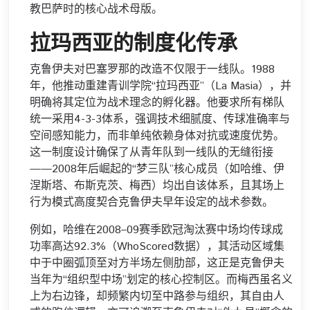
教巴萨时的核心战术母版。
拉玛西亚的制度化传承
克鲁伊夫对巴塞罗那的改造不仅限于一线队。1988
年，他推动重建青训学院“拉玛西亚”（La Masia），并
明确将其定位为战术理念的孵化器。他要求所有梯队
统一采用4-3-3体系，强调技术细腻度、传球准确率与
空间感知能力，而非单纯依赖身体对抗或速度优势。
这一制度设计确保了从青年队到一线队的无缝衔接
——2008年后崛起的“梦三队”核心成员（如哈维、伊
涅斯塔、布斯克茨、梅西）均出自该体系，且其场上
行为模式高度契合克鲁伊夫早年设定的战术参数。
例如，哈维在2008–09赛季欧冠淘汰赛中场均传球成
功率高达92.3%（WhoScored数据），其活动区域集
中于中圈弧顶至对方半场左侧肋部，这正是克鲁伊夫
当年为“组织型中场”划定的核心控制区。而梅西虽名义
上为右边锋，却频繁内切至中路参与组织，其自由人