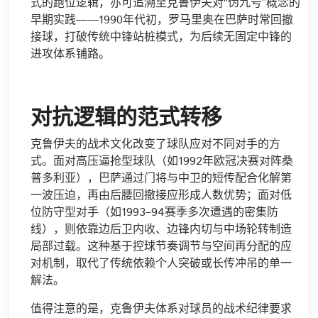
式的跑位逻辑，亦可追溯至克鲁伊夫对“伪九号”概念的
早期实践——1990年代初，罗马里奥在巴萨时常回撤
接球，打破传统中锋站桩模式，为后续无固定中锋的
进攻体系铺路。
对抗逻辑的范式转移
克鲁伊夫的战术文化改变了球队应对不同对手的方
式。面对高压逼抢型球队（如1992年欧冠决赛对阵桑
普多利亚），巴萨通过门将与中卫的短传配合化解第
一波压迫，再由后腰回撤接应形成人数优势；面对低
位防守型对手（如1993–94赛季多次遭遇的密集防
线），则依靠边后卫内收、边锋内切与中场轮转制造
局部过载。这种基于控球节奏调节与空间再分配的应
对机制，取代了传统依赖个人突破或长传冲吊的单一
解法。
值得注意的是，克鲁伊夫体系对球员的战术纪律要求