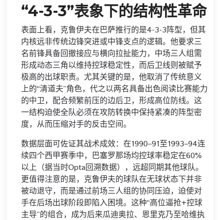
“4-3-3”表象下的结构性革命
表面上看，克鲁伊夫在巴萨推行的是4-3-3阵型，但其
内核远非传统边锋突进或中锋支点的逻辑。他要求三
名前锋具备回撤接应与横向拉扯能力，中场三人组需
形成动态三角以维持控球稳定性，而后卫线则被赋予
极高的出球职责。尤其关键的是，他取消了传统意义
上的“清道夫”角色，代之以两名具备出色阅读比赛能力
的中卫，配合频繁前压的边后卫，形成高位防线。这
一结构迫使全队必须在攻防转换中保持紧凑的阵型密
度，从而压缩对手的反击空间。
数据层面可佐证其战术成效：在1990–91至1993–94连
续四个西甲赛季中，巴塞罗那场均控球率稳定在60%
以上（据当时Opta回溯数据），远超同期其他球队。
更值得注意的是，克鲁伊夫的球队在无球状态下并非
被动退守，而是通过前场三人组的协同压迫，迫使对
手在后场出球阶段即陷入困境。这种“高位逼抢+控球
主导”的组合，成为后来瓜迪奥拉、恩里克乃至哈维执