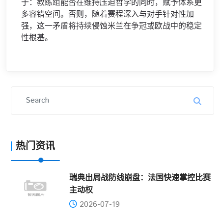
于：教练组能否在维持压迫哲学的同时，赋予体系更
多容错空间。否则，随着赛程深入与对手针对性加
强，这一矛盾将持续侵蚀米兰在争冠或欧战中的稳定
性根基。
热门资讯
瑞典出局战防线崩盘：法国快速掌控比赛
主动权
2026-07-19