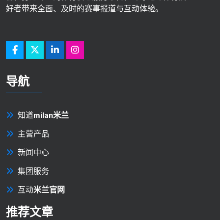
好者带来全面、及时的赛事报道与互动体验。
导航
知道
milan米兰
主营产品
新闻中心
集团服务
互动
米兰官网
推荐文章