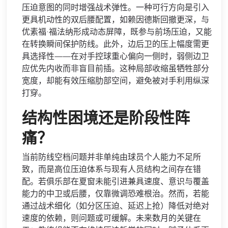
压迫意图的同时增强战术弹性。一种可行方向是引入
更具机动性的双后腰配置，如赖因德斯回撤更深，与
优素福·福法纳形成动态屏障，既参与前场压迫，又能
在转换瞬间保护防线。此外，边后卫的压上幅度需更
具选择性——在对手控球重心偏向一侧时，弱侧边卫
应优先内收而非盲目前插。这种局部收缩虽牺牲部分
宽度，却能有效压缩肋部空间，避免被对手利用纵深
打穿。
结构性困境还是阶段性阵
痛？
当前防线空档问题并非单纯由球员个人能力不足所
致，而是高位压迫体系与现有人员结构之间存在错
配。若俱乐部在夏窗未能引进兼具速度、意识与覆盖
能力的中卫或后腰，仅靠微调恐难根治。然而，若能
通过战术细化（如分区压迫、延迟上抢）降低对绝对
速度的依赖，则问题或可缓解。未来数月的关键在