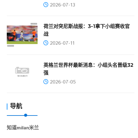
2026-07-13
荷兰对突尼斯战报：3-1拿下小组赛收官
战
2026-07-11
英格兰世界杯最新消息：小组头名晋级32
强
2026-07-05
导航
知道
milan米兰