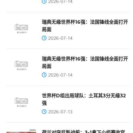
2026-07-14
瑞典无缘世界杯16强：法国锋线全面打开
局面
2026-07-14
瑞典无缘世界杯16强：法国锋线全面打开
局面
2026-07-14
世界杯D组出局球队：土耳其3分无缘32
强
2026-07-13
荷兰对突尼斯战报：3-1拿下小组赛收官