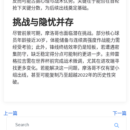
反而可能占据心理与战术优势。关键在于能否在首轮
抢下关键分数，为后续出线奠定基础。
挑战与隐忧并存
尽管前景可期，摩洛哥也面临潜在挑战。部分核心球
员年龄接近30岁，体能储备与连续高强度作战能力需
经受考验；此外，锋线终结效率仍是短板，若遭遇密
集防守，缺乏稳定得分点可能制约更进一步。主帅雷
格拉吉需在世界杯前完成战术微调，尤其在进攻端寻
找更多变化。若能解决这一问题，摩洛哥不仅有望小
组出线，甚至可能复制乃至超越2022年的历史性突
破。
上一篇
下一篇