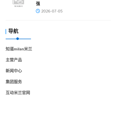
强
2026-07-05
导航
知道
milan米兰
主营产品
新闻中心
集团服务
互动
米兰官网