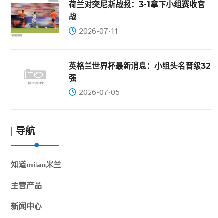
荷兰对突尼斯战报：3-1拿下小组赛收官
战
2026-07-11
英格兰世界杯最新消息：小组头名晋级32
强
2026-07-05
导航
知道
milan米兰
主营产品
新闻中心