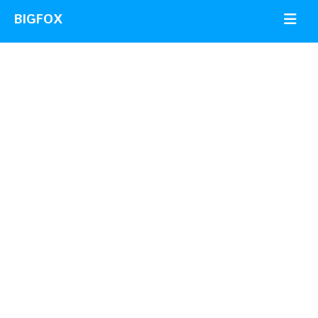
主营产品
首页
主营产品