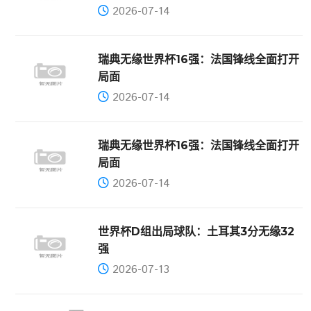
2026-07-14
瑞典无缘世界杯16强：法国锋线全面打开
局面
2026-07-14
瑞典无缘世界杯16强：法国锋线全面打开
局面
2026-07-14
世界杯D组出局球队：土耳其3分无缘32
强
2026-07-13