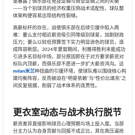
是暴露了俱乐部在竞技逻辑与商业逻辑之间的失衡
——当个别球员的经济权重压倒战术适配性，球队整
体架构便容易出现结构性裂缝。
高薪标杆的存在，迫使俱乐部在后续引援中陷入两
难：要么支付相近薪资吸引同等级别球星，加剧财政
压力；要么以较低预算签下实力明显逊色的球员，造
成阵容断层。2024年夏窗期间，利雅得胜利未能成功
引进多名目标中场，部分原因即在于对方要求薪资对
标队内顶薪，而俱乐部不愿进一步扩大薪资鸿沟。这
milan米兰
种扭曲的引援环境，使球队难以围绕核心构
建均衡阵容，反而被迫在“明星依赖”与“性价比填充”之
间反复摇摆，削弱了战术体系的连贯性。
更衣室动态与战术执行脱节
薪资差异直接影响球员心理预期与场上投入度。当部
分主力认为自身贡献与回报不成正比，其在高压逼抢