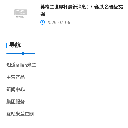
英格兰世界杯最新消息：小组头名晋级32
强
2026-07-05
导航
知道
milan米兰
主营产品
新闻中心
集团服务
互动
米兰官网