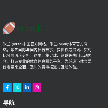
米兰·(milan)中国官方网站，米兰(Milan)体育官方网
站，聚焦国际与国内体育赛事，提供权威资讯、实时
比分与深度分析。这里汇集足球、篮球等热门运动内
容，打造专业的体育信息服务平台，为球迷与体育爱
好者带来全面、及时的赛事报道与互动体验。
导航