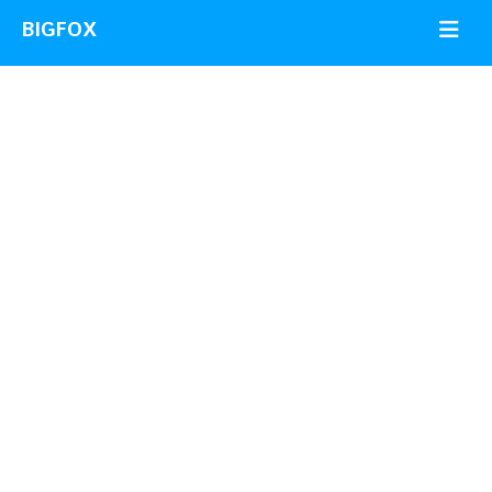
主营产品
首页
主营产品