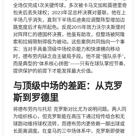
全场仅完成1次关键传球，多次被卡马文加和莫德里奇
包夹后丢失球权；2023年足总杯决赛对曼联，他在上
半场几乎消失，直到下半场瓜迪奥拉调整阵型增加边
路宽度后才有所起色。反观2015年效力沃尔夫斯堡时
对阵拜仁的德国杯决赛，他虽有助攻，但整场被阿隆
索和拉姆限制得极为被动。这些案例共同指向一个事
实：当对手具备顶级中场绞杀能力和快速横向移动
时，德布劳内缺乏自主破局手段。他不是“强队杀手”，
而是典型的“体系核心拼图”——只有在球队掌控节奏、
提供保护的前提下才能发挥最大价值。
与顶级中场的差距：从克罗
斯到罗德里
将德布劳内与托尼·克罗斯对比尤为说明问题。两人同
为组织核心，但克罗斯能在高压下通过短传组合和无
球跑动维持球权流转，而德布劳内更依赖一脚出球或
长距离调度。在皇马的三中场体系中，克罗斯即使被