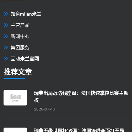
知道
milan米兰
主营产品
新闻中心
集团服务
互动
米兰官网
推荐文章
瑞典出局战防线崩盘：法国快速掌控比赛主动
权
2026-07-19
瑞典无缘世界杯16强：法国锋线全面打开局