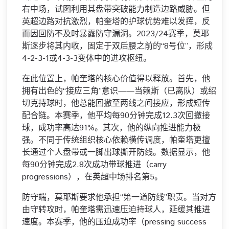
右中场，试图利用其盘带突破能力制造边路威胁。但
英超边路对抗激烈，帕奎塔的护球优势难以发挥，反
而因回防不及时暴露防守漏洞。2023/24赛季，莫耶
斯逐步将其内收，固定于双后腰之前的“8号位”，形成
4-2-3-1或4-3-3变体中的进攻枢纽。
在此位置上，帕奎塔的核心价值得以释放。首先，他
拥有出色的“接应三角”意识——当赖斯（已离队）或绍
切克持球时，他总能回撤至两线之间接应，形成短传
配合链。本赛季，他平均每90分钟完成12.3次回撤接
球，成功率高达91%。其次，他的纵向推进能力极
强。不同于传统组织核心依赖横传调度，帕奎塔更擅
长通过个人盘带或一脚出球撕开防线。数据显示，他
每90分钟完成2.8次成功带球推进（carry
progressions），在英超中场排名第5。
防守端，莫耶斯要求他承担“第一道防线”职责。当对方
由守转攻时，帕奎塔需迅速压迫持球人，延缓其推进
速度。本赛季，他的压迫成功率（pressing success