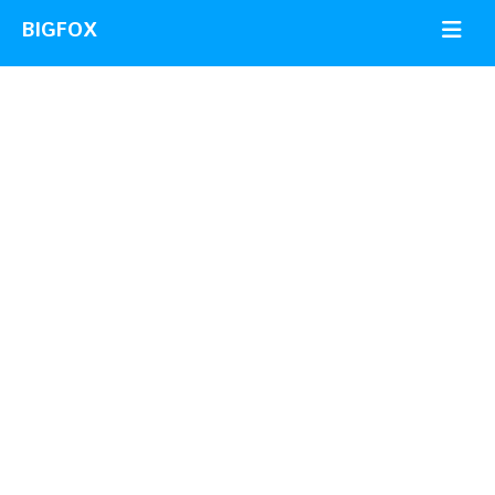
新闻中心
首页
新闻中心