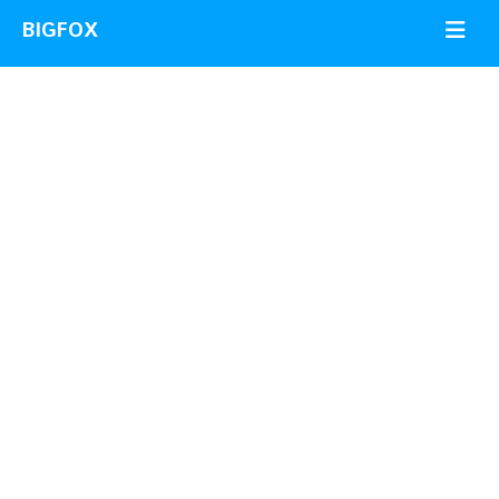
新闻中心
首页
新闻中心