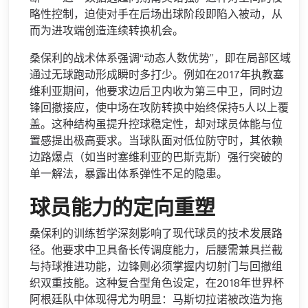
略性控制，迫使对手在后场出球阶段即陷入被动，从
而为进攻端创造连续转换机会。
桑保利的战术体系强调“动态人数优势”，即在局部区域
通过无球跑动形成瞬时多打少。例如在2017年执教塞
维利亚期间，他要求边后卫内收为第三中卫，同时边
锋回撤接应，使中场在攻防转换中始终保持5人以上覆
盖。这种结构虽提升控球稳定性，却对球员体能与位
置感提出极高要求。当球队面对低位防守时，其依赖
边路爆点（如当时塞维利亚的巴斯克斯）强行突破的
单一解法，暴露出体系弹性不足的隐患。
球员能力的定向重塑
桑保利的训练哲学深刻影响了现代球员的技术发展路
径。他要求中卫具备长传调度能力，后腰需兼具拦截
与持球推进功能，边锋则必须掌握内切射门与回撤组
织双重技能。这种复合型角色设定，在2018年世界杯
阿根廷队中体现得尤为明显：马斯切拉诺被改造为拖