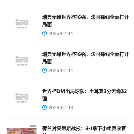
瑞典无缘世界杯16强：法国锋线全面打开
局面
2026-07-14
瑞典无缘世界杯16强：法国锋线全面打开
局面
2026-07-14
世界杯D组出局球队：土耳其3分无缘32
强
2026-07-13
荷兰对突尼斯战报：3-1拿下小组赛收官