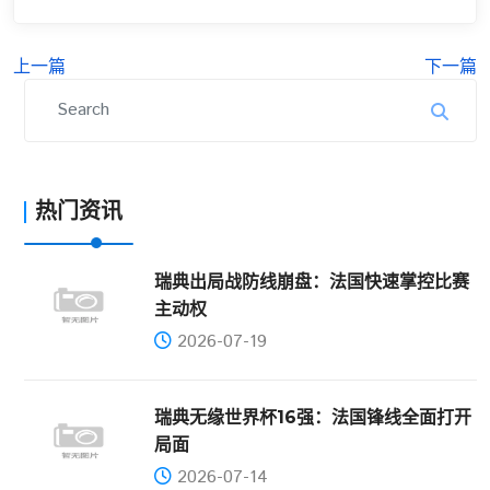
上一篇
下一篇
热门资讯
瑞典出局战防线崩盘：法国快速掌控比赛
主动权
2026-07-19
瑞典无缘世界杯16强：法国锋线全面打开
局面
2026-07-14