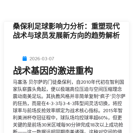
桑保利足球影响力分析：重塑现代
战术与球员发展新方向的趋势解析
2026-03-07
战术基因的激进重构
马塞洛·贝尔萨的门徒桑保利，自2010年代初在智利国
家队崭露头角起，便以极端高位压迫与空间压缩理念
震动南美足坛。其执教风格并非简单复制“疯子”贝尔萨
的狂热，而是在4-3-3与3-4-3阵型间灵活切换，将控
球率与前场反抢效率绑定为战术核心指标。2015年智
利美洲杯夺冠征程中，球队场均控球率超60%，但更
关键的是前场30米区域每90分钟完成18次以上成功抢
断——这一数据远超同期南美诸强。这种对空间的侵