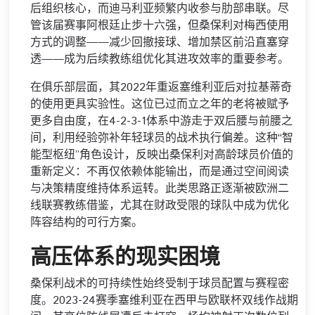
后组织核心，而迪马利亚频繁内收参与肋部串联。尽
管该届赛事阿根廷止步十六强，但桑保利对梅西使用
方式的调整——减少回撤接球、增加禁区前沿直塞穿
透——成为后续教练组优化其进攻效率的重要参考。
在俱乐部层面，其2022年重返塞维利亚后对拉基蒂奇
的使用更具实验性。这位已过而立之年的老将被赋予
更多自由度，在4-2-3-1体系中游走于双后腰与前腰之
间，利用经验弥补年轻球员的战术执行偏差。这种“智
能型枢纽”角色设计，反映出桑保利对高龄球员价值的
重新定义：不再仅依赖体能输出，而是通过空间阅读
与决策精度维持体系运转。此类思路正逐渐被欧洲二
线联赛教练借鉴，尤其在财政受限的球队中成为优化
阵容结构的可行方案。
高压体系的现实困境
桑保利战术的可持续性始终受制于球员配置与赛程密
度。2023-24赛季塞维利亚在西甲与欧联杯双线作战期