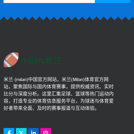
米兰·(milan)中国官方网站，米兰(Milan)体育官方网
站，聚焦国际与国内体育赛事，提供权威资讯、实时
比分与深度分析。这里汇集足球、篮球等热门运动内
容，打造专业的体育信息服务平台，为球迷与体育爱
好者带来全面、及时的赛事报道与互动体验。