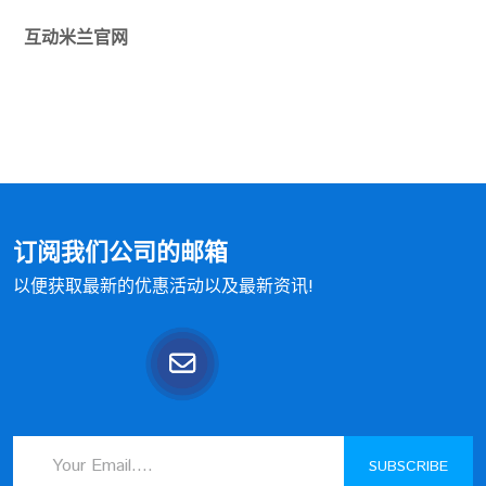
互动
米兰官网
订阅我们公司的邮箱
以便获取最新的优惠活动以及最新资讯!
SUBSCRIBE