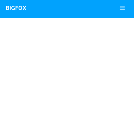
新闻中心
首页
新闻中心