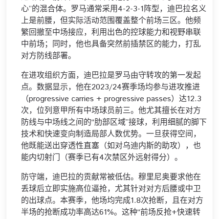
心”的混合体。罗马通常采用4-2-3-1阵型，迪巴拉名义
上是前腰，但实际活动范围覆盖整个前场三区。他频
繁回撤至中场接应，利用出色的控球能力和视野串联
中前场；同时，他也具备突然前插禁区的能力，打乱
对方防线部署。
在进攻组织方面，迪巴拉是罗马由守转攻的第一发起
点。数据显示，他在2023/24赛季场均参与进攻推进
（progressive carries + progressive passes）达12.3
次，位列意甲所有中场球员前三。他尤其擅长在对方
防线与中场线之间的“肋部区域”接球，利用细腻的脚下
技术和快速变向制造局部人数优势。一旦获得空间，
他既能送出穿透性直塞（如对乌迪内斯的助攻），也
能内切射门（赛季已有4次禁区外远射得分）。
防守端，迪巴拉的贡献常被低估。穆里尼奥要求他在
丢球后立即实施高位逼抢，尤其针对对方后腰或中卫
的出球点。本赛季，他场均完成1.8次抢断，且在对方
半场的抢断成功率高达61%。这种“前场反抢+快速转