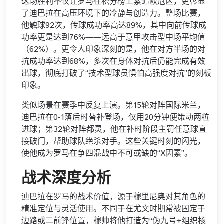
这场胜利不仅让罗马在积分榜上紧追欧冠区，更彰显
了迪巴拉在高压环境下的冷静与创造力。整场比赛，
他触球92次，传球成功率高达89%，其中向前传球成
功率更是达到76%——远高于意甲攻击型中场平均值
（62%）。更令人印象深刻的是，他在对方半场的对
抗成功率达到68%，多次在身体对抗后仍能完成有效
出球，彻底打破了“技术型球员惧怕高强度对抗”的刻板
印象。
类似场景在赛季中反复上演。第15轮对阵国际米兰，
迪巴拉在0-1落后时替补登场，仅用20分钟便策动两粒
进球；第32轮对阵都灵，他在补时阶段主罚任意球直
接破门，帮助球队绝杀对手。这些关键时刻的闪光，
使他成为罗马在争四混战中不可或缺的“X因素”。
战术深度分析
迪巴拉在罗马的战术价值，源于穆里尼奥对其角色的
精准定位与灵活使用。不同于在尤文时期常被固定于
边路或二前锋位置，穆帅将他打造为“伪九号+组织核