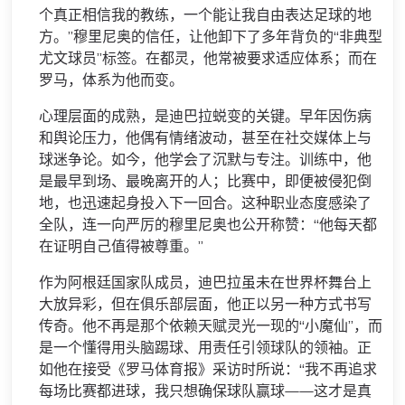
个真正相信我的教练，一个能让我自由表达足球的地
方。”穆里尼奥的信任，让他卸下了多年背负的“非典型
尤文球员”标签。在都灵，他常被要求适应体系；而在
罗马，体系为他而变。
心理层面的成熟，是迪巴拉蜕变的关键。早年因伤病
和舆论压力，他偶有情绪波动，甚至在社交媒体上与
球迷争论。如今，他学会了沉默与专注。训练中，他
是最早到场、最晚离开的人；比赛中，即便被侵犯倒
地，也迅速起身投入下一回合。这种职业态度感染了
全队，连一向严厉的穆里尼奥也公开称赞：“他每天都
在证明自己值得被尊重。”
作为阿根廷国家队成员，迪巴拉虽未在世界杯舞台上
大放异彩，但在俱乐部层面，他正以另一种方式书写
传奇。他不再是那个依赖天赋灵光一现的“小魔仙”，而
是一个懂得用头脑踢球、用责任引领球队的领袖。正
如他在接受《罗马体育报》采访时所说：“我不再追求
每场比赛都进球，我只想确保球队赢球——这才是真