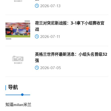
2026-07-13
荷兰对突尼斯战报：3-1拿下小组赛收官
战
2026-07-11
英格兰世界杯最新消息：小组头名晋级32
强
2026-07-05
导航
知道
milan米兰