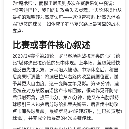
为“魔术师”，而穆里尼奥则多次在赛后采访中强调：
“没有迪巴拉，我们的进攻会失去灵魂。”舆论环境也从
最初的观望转为高度认可——这位曾被贴上“高光但脆
弱”标签的球员，如今成了罗马复兴路上最可靠的战术
支点。
比赛或事件核心叙述
2023/24赛季第28轮，罗马客场挑战拉齐奥的“罗马德
比”堪称迪巴拉价值的集中体现。上半场，蓝鹰凭借快
速反击先拔头筹，罗马陷入被动。中场休息后，穆里
尼奥果断调整：将迪巴拉从右路内收至前腰位置，赋
予其更大自由度。这一变阵立竿见影。第58分钟，迪
巴拉在对方禁区前沿接卢卡库回做，假动作晃开防守
后低射死角，扳平比分。第76分钟，他又在右肋部持
球吸引三人包夹后分球给扎莱夫斯基，后者传中助攻
卢卡库头球反超。最终罗马3-1逆转取胜，迪巴拉贡献1
球1助，并完成全场最高的4次关键传球。