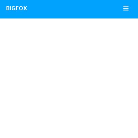
新闻中心
首页
新闻中心