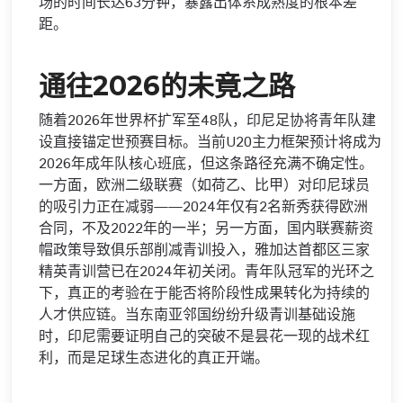
场的时间长达63分钟，暴露出体系成熟度的根本差
距。
通往2026的未竟之路
随着2026年世界杯扩军至48队，印尼足协将青年队建
设直接锚定世预赛目标。当前U20主力框架预计将成为
2026年成年队核心班底，但这条路径充满不确定性。
一方面，欧洲二级联赛（如荷乙、比甲）对印尼球员
的吸引力正在减弱——2024年仅有2名新秀获得欧洲
合同，不及2022年的一半；另一方面，国内联赛薪资
帽政策导致俱乐部削减青训投入，雅加达首都区三家
精英青训营已在2024年初关闭。青年队冠军的光环之
下，真正的考验在于能否将阶段性成果转化为持续的
人才供应链。当东南亚邻国纷纷升级青训基础设施
时，印尼需要证明自己的突破不是昙花一现的战术红
利，而是足球生态进化的真正开端。