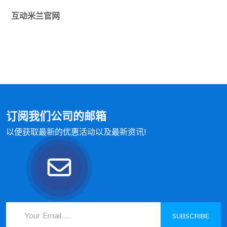
互动
米兰官网
订阅我们公司的邮箱
以便获取最新的优惠活动以及最新资讯!
SUBSCRIBE