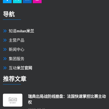
导航
知道
milan米兰
主营产品
新闻中心
集团服务
互动
米兰官网
推荐文章
瑞典出局战防线崩盘：法国快速掌控比赛主动
权