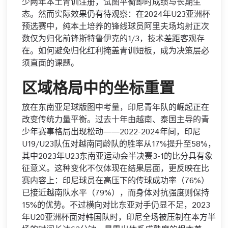
少两年本土青训注册，试图平衡即时成绩与长期生
态。然而实际效果仍有待观察：在2024年U23亚洲杯
预选赛中，纯本土培养的锋线球员阿里夫场均射正次
数仅为归化前锋斯特鲁伊克的1/3，技术差距客观存
在。如何避免归化红利掩盖青训短板，成为决策层必
须直面的课题。
区域格局中的坐标重置
放在东南亚足球版图中考量，印尼青年队的崛起正在
改变传统力量平衡。过去十年由越南、泰国主导的青
少年赛事格局出现松动——2022-2024年间，印尼
U19/U23队伍对越南同龄队的胜率从17%提升至58%，
其中2023年U23东南亚运动会半决赛3-1的比分具有象
征意义。这种变化不仅体现在结果层面，更反映在比
赛内容上：印尼球员在高压下的传球成功率（76%）
已接近越南队水平（79%），而身体对抗强度则保持
15%的优势。不过横向对比东亚对手仍显不足，2023
年U20亚洲杯面对韩国队时，印尼全场被压制在本方半