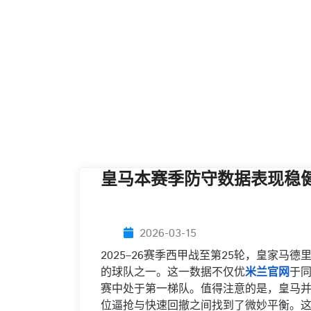
皇马本赛季防守数据表现稳
2026-03-15
2025–26赛季西甲战至第25轮，皇家马
的球队之一。这一数据不仅优
米兰官网
于同
赛中处于第一梯队。值得注意的是，皇马
位逼抢与快速回撤之间找到了微妙平衡。这