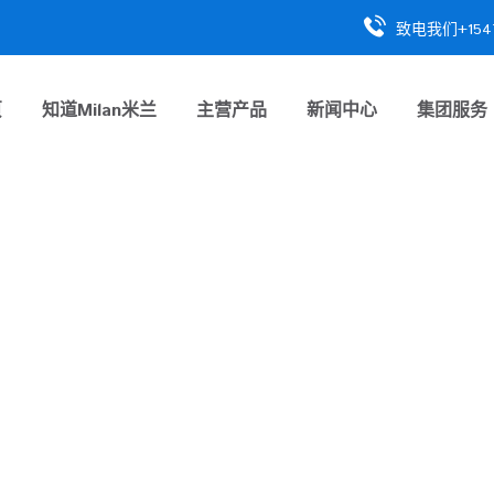
致电我们+1547
页
知道
Milan米兰
主营产品
新闻中心
集团服务
新闻中心