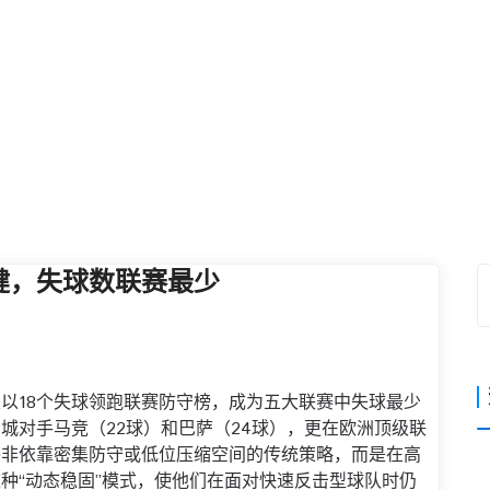
首页
新闻中心
健，失球数联赛最少
德里以18个失球领跑联赛防守榜，成为五大联赛中失球最少
城对手马竞（22球）和巴萨（24球），更在欧洲顶级联
并非依靠密集防守或低位压缩空间的传统策略，而是在高
种“动态稳固”模式，使他们在面对快速反击型球队时仍