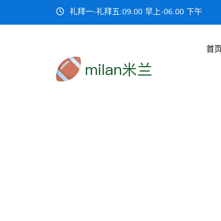
礼拜一-礼拜五:09.00 早上-06.00 下午
首