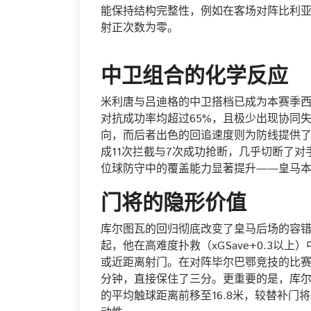
能保持结构完整性，例如在客场对阵比利亚
射正次数为零。
中卫组合的化学反应
米利唐与吕迪格的中卫搭档已成为本赛季西
对抗成功率均超过65%，且极少出现协同
向，而后者出色的回追速度则为防线提供
成11次拦截与7次成功抢断，几乎切断了
位球防守中的覆盖能力显著提升——皇马本
门将的隐形价值
库尔图瓦的回归彻底改变了皇马后场的容错机
起，他在高难度扑救（xGSave+0.3以
或近距离射门。在对阵毕尔巴鄂竞技的比赛
分钟，直接保住了三分。更重要的是，库
的平均触球距离前移至16.8米，较替补门