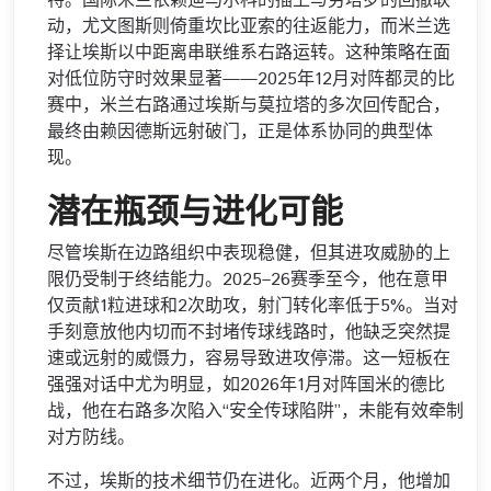
特。国际米兰依赖迪马尔科的插上与劳塔罗的回撤联
动，尤文图斯则倚重坎比亚索的往返能力，而米兰选
择让埃斯以中距离串联维系右路运转。这种策略在面
对低位防守时效果显著——2025年12月对阵都灵的比
赛中，米兰右路通过埃斯与莫拉塔的多次回传配合，
最终由赖因德斯远射破门，正是体系协同的典型体
现。
潜在瓶颈与进化可能
尽管埃斯在边路组织中表现稳健，但其进攻威胁的上
限仍受制于终结能力。2025–26赛季至今，他在意甲
仅贡献1粒进球和2次助攻，射门转化率低于5%。当对
手刻意放他内切而不封堵传球线路时，他缺乏突然提
速或远射的威慑力，容易导致进攻停滞。这一短板在
强强对话中尤为明显，如2026年1月对阵国米的德比
战，他在右路多次陷入“安全传球陷阱”，未能有效牵制
对方防线。
不过，埃斯的技术细节仍在进化。近两个月，他增加