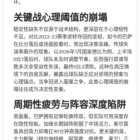
环。
关键战心理阈值的崩塌
稳定性缺失不仅源于战术结构，更深层在于心理韧性
不足。对比2022-23赛季逆转夺冠的坚韧，如今的巴萨
在比分落后或场面胶着时，常出现决策急躁、传球失
误率飙升的现象。以2026年1月国家德比为例，上半场
0比1落后时，球队未及时调整节奏，反而强行提速导
致多次非受迫性失误，最终0比3溃败。这种在高压情
境下的自我瓦解，暴露出球队缺乏应对逆境的预案与
心理锚点。当争冠进入毫厘之争，此类心理阈值的崩
塌往往成为决定性变量。
周期性疲劳与阵容深度陷阱
表面看，巴萨拥有足够轮换阵容，但实际可用深度存
在隐性短板。加维长期缺阵削弱了中场活力，奥尔莫
虽具创造力却难扛90分钟高强度对抗。更关键的是，
主力框架（特尔施特根、阿劳霍、佩德里、莱万）几