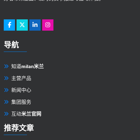
导航
知道
milan米兰
主营产品
新闻中心
集团服务
互动
米兰官网
推荐文章