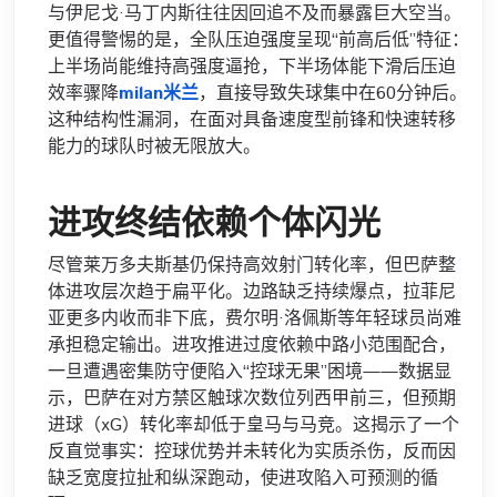
与伊尼戈·马丁内斯往往因回追不及而暴露巨大空当。
更值得警惕的是，全队压迫强度呈现“前高后低”特征：
上半场尚能维持高强度逼抢，下半场体能下滑后压迫
效率骤降
milan米兰
，直接导致失球集中在60分钟后。
这种结构性漏洞，在面对具备速度型前锋和快速转移
能力的球队时被无限放大。
进攻终结依赖个体闪光
尽管莱万多夫斯基仍保持高效射门转化率，但巴萨整
体进攻层次趋于扁平化。边路缺乏持续爆点，拉菲尼
亚更多内收而非下底，费尔明·洛佩斯等年轻球员尚难
承担稳定输出。进攻推进过度依赖中路小范围配合，
一旦遭遇密集防守便陷入“控球无果”困境——数据显
示，巴萨在对方禁区触球次数位列西甲前三，但预期
进球（xG）转化率却低于皇马与马竞。这揭示了一个
反直觉事实：控球优势并未转化为实质杀伤，反而因
缺乏宽度拉扯和纵深跑动，使进攻陷入可预测的循