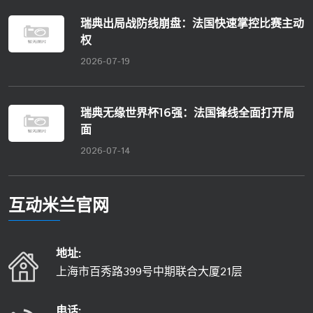
瑞典出局战防线崩盘：法国快速掌控比赛主动
权
2026-07-19
瑞典无缘世界杯16强：法国锋线全面打开局
面
2026-07-14
互动
米兰官网
地址:
上海市百秀路399号中期联合大厦21层
电话: