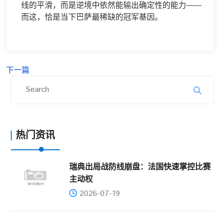
线的平滑，而是逆境中依然能输出确定性的能力——
而这，恰是当下巴萨最稀缺的冠军基因。
下一篇
热门资讯
瑞典出局战防线崩盘：法国快速掌控比赛
主动权
2026-07-19