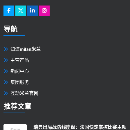
导航
知道
milan米兰
主营产品
新闻中心
集团服务
互动
米兰官网
推荐文章
瑞典出局战防线崩盘：法国快速掌控比赛主动