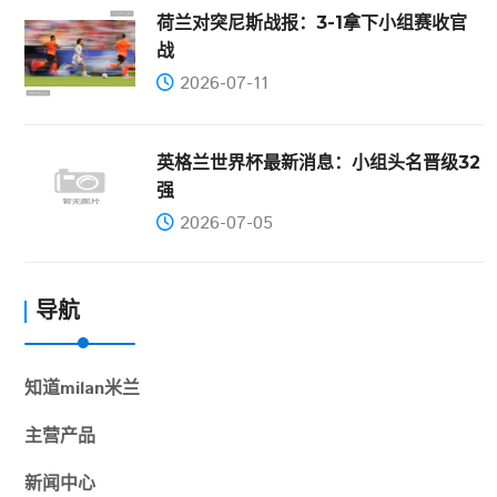
荷兰对突尼斯战报：3-1拿下小组赛收官
战
2026-07-11
英格兰世界杯最新消息：小组头名晋级32
强
2026-07-05
导航
知道
milan米兰
主营产品
新闻中心